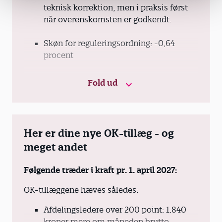
teknisk korrektion, men i praksis først
når overenskomsten er godkendt.
Skøn for reguleringsordning: -0,64
procent
1. august 2026: 0,65 procent
Fold ud
1. april 2027: 1,83 procent
Skøn for reguleringsordning: 0,05
Her er dine nye OK-tillæg - og
procent
meget andet
1. januar2028: -
Følgende træder i kraft pr. 1. april 2027:
1. april 2028: 2,59 procent
OK-tillæggene hæves således:
Afdelingsledere over 200 point: 1.840
Skøn for reguleringsordning: -0,04
kroner mere om måneden brutto
procent