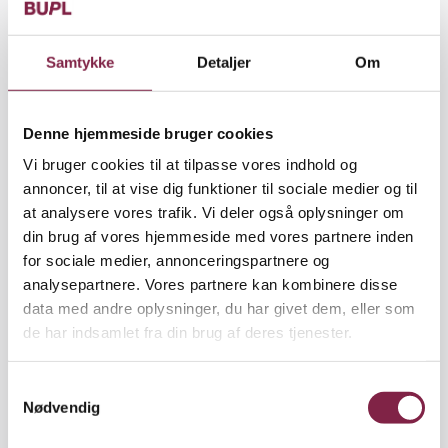
Sådan er din nye overenskomst
Den nye overenskomst lægger sig op ad de
Samtykke
Detaljer
Om
overenskomster, som de kommunalt ansatte
pædagoger og ledere overbevisende har stemt ja til.
Men overenskomsten med Frie Grundskoler følger
Denne hjemmeside bruger cookies
statens overenskomst, så derfor er såvel rammen
Vi bruger cookies til at tilpasse vores indhold og
som udmøntningen lidt anderledes end det, der
annoncer, til at vise dig funktioner til sociale medier og til
gælder for kommunalt ansatte og for pædagoger på
at analysere vores trafik. Vi deler også oplysninger om
private overenskomster på 0-6-årsområdet.
din brug af vores hjemmeside med vores partnere inden
Derfor ser forliget overordnet sådan her ud:
for sociale medier, annonceringspartnere og
analysepartnere. Vores partnere kan kombinere disse
En treårig overenskomst.
data med andre oplysninger, du har givet dem, eller som
Generelle lønstigninger på 6,4 procent
de har indsamlet fra din brug af deres tjenester.
(forventet).
Videreførelse af reguleringsordningen, der
S
sikrer, at den private og offentlige lønudvikling
Nødvendig
a
følges ad.
m
Højere pension.