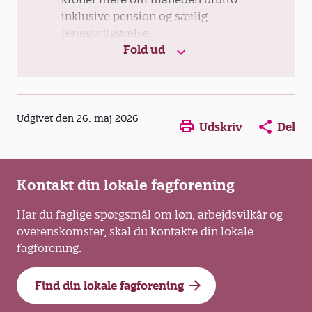
inklusive pension og særlig
feriegodtgørelse.
Fold ud
Afdelingsledere under 200 point: 880
kroner mere om måneden brutto
inklusive pension og særlig
feriegodtgørelse.
Opens in a new window
Opens in a new win
Opens in a
Udgivet den 26. maj 2026
Udskriv
Del
Pædagoger: 500 kroner mere om
måneden brutto inklusive pension og
Kontakt din lokale fagforening
særlig feriegodtgørelse.
Har du faglige spørgsmål om løn, arbejdsvilkår og
Studerende i praktik: 450 kroner mere
overenskomster, skal du kontakte din lokale
om måneden før skat.
fagforening.
Afdelingsledere får forhøjet
pensionsbidrag med 0,8 procentpoint til
Find din lokale fagforening
17,3 procent