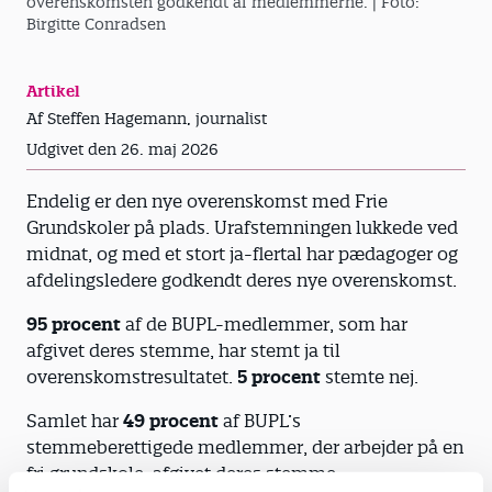
overenskomsten godkendt af medlemmerne.
| Foto:
Birgitte Conradsen
Artikel
Af Steffen Hagemann, journalist
Udgivet den 26. maj 2026
Endelig er den nye overenskomst med Frie
Grundskoler på plads. Urafstemningen lukkede ved
midnat, og med et stort ja-flertal har pædagoger og
afdelingsledere godkendt deres nye overenskomst.
95 procent
af de BUPL-medlemmer, som har
afgivet deres stemme, har stemt ja til
overenskomstresultatet.
5 procent
stemte nej.
Samlet har
49 procent
af BUPL’s
stemmeberettigede medlemmer, der arbejder på en
fri grundskole, afgivet deres stemme.