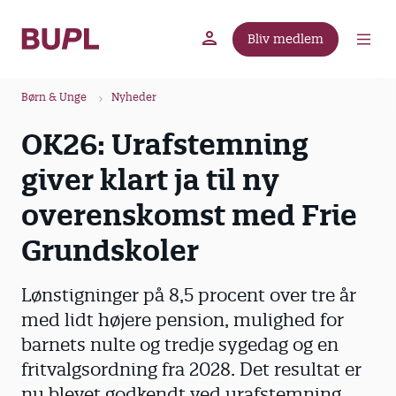
G
å
Bliv medlem
t
BUPL.dk
A-kassen
Lokal fagforening
i
B
l
Børn & Unge
Nyheder
r
h
OK26: Urafstemning
ø
o
v
d
giver klart ja til ny
e
k
d
overenskomst med Frie
r
i
u
Grundskoler
n
m
d
m
h
Lønstigninger på 8,5 procent over tre år
o
e
med lidt højere pension, mulighed for
l
barnets nulte og tredje sygedag og en
d
fritvalgsordning fra 2028. Det resultat er
nu blevet godkendt ved urafstemning