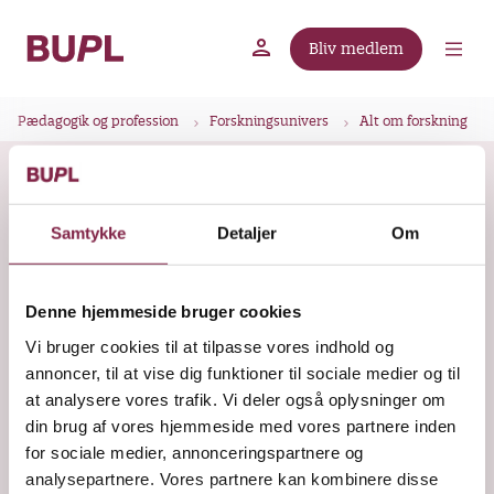
G
å
Bliv medlem
t
BUPL.dk
A-kassen
Lokal fagforening
i
B
l
Pædagogik og profession
Forskningsunivers
Alt om forskning
r
h
ø
o
Den meningsfulde
v
d
kvalitetsudvikling
e
k
Samtykke
Detaljer
Om
d
r
i
Denne rapport handler om forandringer i
u
n
Denne hjemmeside bruger cookies
den kommunale styring og organisering
m
d
af dagtilbudsområdet – og om forskellige
Vi bruger cookies til at tilpasse vores indhold og
m
h
annoncer, til at vise dig funktioner til sociale medier og til
aktørers arbejde med lokale
o
e
at analysere vores trafik. Vi deler også oplysninger om
forandringsprojekter forskellige steder i
l
din brug af vores hjemmeside med vores partnere inden
d
dagtilbudsafdelingerne.
for sociale medier, annonceringspartnere og
analysepartnere. Vores partnere kan kombinere disse