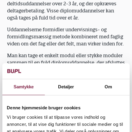
deltidsuddannelser over 2-3 år, og der opkræves
deltagerbetaling. Visse diplomuddannelser kan
også tages på fuld tid over et år.
Uddannelserne formidler undervisnings- og
formidlingsmæssig metode kombineret med faglig
viden om det fag eller det felt, man virker inden for.
Man kan tage et enkelt modul eller stykke moduler
sammen til en fuld diplomuddannelse, der afsluttes
med et afgangsprojekt.
Der findes en række pædagogiske
Samtykke
Detaljer
Om
diplomuddannelser. Fælles for dem er:
De svarer til 1 års fuldtidsstudie (60 ECTS-
point) og kan tages på deltid over tre år
Denne hjemmeside bruger cookies
Adgangskravet er relevant uddannelse og
Vi bruger cookies til at tilpasse vores indhold og
mindst 2 års erhvervserfaring
annoncer, til at vise dig funktioner til sociale medier og til
Uddannelsen koster mellem 42.000 og 65.000
at analysere vores trafik. Vi deler også oplysninger om