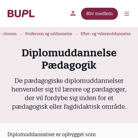
G
å
Bliv medlem
t
BUPL.dk
A-kassen
Lokal fagforening
i
B
l
rofession
Profession og uddannelse
Efter- og videreuddannelse
r
h
ø
o
Diplomuddannelse
v
d
Pædagogik
e
k
d
r
i
De pædagogiske diplomuddannelser
u
n
henvender sig til lærere og pædagoger,
m
d
der vil fordybe sig inden for et
m
h
pædagogisk eller fagdidaktisk område.
o
e
l
d
Diplomuddannelser er opbygget som