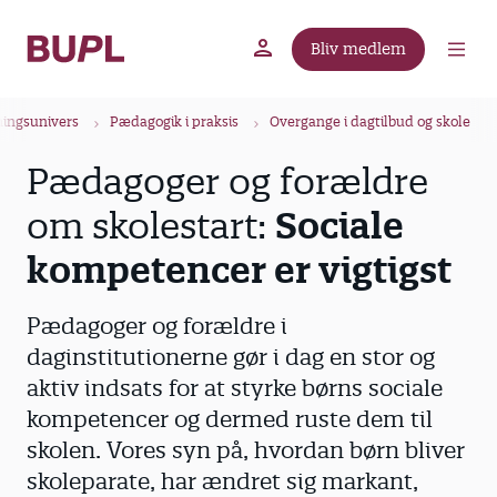
G
å
Bliv medlem
t
BUPL.dk
A-kassen
Lokal fagforening
i
B
l
ningsunivers
Pædagogik i praksis
Overgange i dagtilbud og skole
r
h
Pædagoger og forældre
ø
o
v
d
om skolestart:
Sociale
e
k
d
kompetencer er vigtigst
r
i
u
n
Pædagoger og forældre i
m
d
daginstitutionerne gør i dag en stor og
m
h
aktiv indsats for at styrke børns sociale
o
e
l
kompetencer og dermed ruste dem til
d
skolen. Vores syn på, hvordan børn bliver
skoleparate, har ændret sig markant,