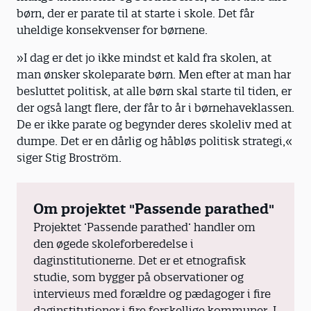
børn, der er parate til at starte i skole. Det får
uheldige konsekvenser for børnene.
»I dag er det jo ikke mindst et kald fra skolen, at
man ønsker skoleparate børn. Men efter at man har
besluttet politisk, at alle børn skal starte til tiden, er
der også langt flere, der får to år i børnehaveklassen.
De er ikke parate og begynder deres skoleliv med at
dumpe. Det er en dårlig og håbløs politisk strategi,«
siger Stig Broström.
Om projektet "Passende parathed"
Projektet ’Passende parathed’ handler om
den øgede skoleforberedelse i
daginstitutionerne. Det er et etnografisk
studie, som bygger på observationer og
interviews med forældre og pædagoger i fire
daginstitutioner i fire forskellige kommuner. I