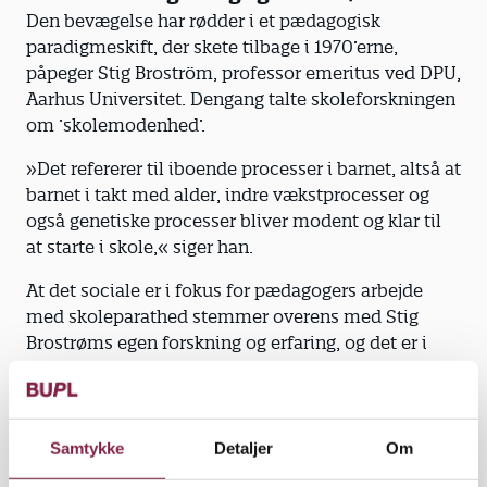
Den bevægelse har rødder i et pædagogisk
paradigmeskift, der skete tilbage i 1970’erne,
påpeger Stig Broström, professor emeritus ved DPU,
Aarhus Universitet. Dengang talte skoleforskningen
om ’skolemodenhed’.
»Det refererer til iboende processer i barnet, altså at
barnet i takt med alder, indre vækstprocesser og
også genetiske processer bliver modent og klar til
at starte i skole,« siger han.
At det sociale er i fokus for pædagogers arbejde
med skoleparathed stemmer overens med Stig
Brostrøms egen forskning og erfaring, og det er i
øvrigt også hvad børnene selv lægger vægt på op til
skolestart, vurderer han:
»Når jeg har talt med børn og lavet interview med
Samtykke
Detaljer
Om
børn, så er det de nye kammerater, de er spændte