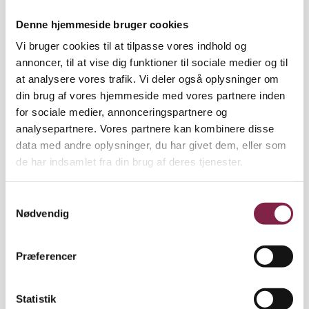
på. ’Jeg håber, de kan lide mig’, siger de. Det er
nysgerrigheden og trangen til at være sammen
Denne hjemmeside bruger cookies
andre og kunne vise omsorg for andre.«
Vi bruger cookies til at tilpasse vores indhold og
Børn er blevet mere selvstændige
annoncer, til at vise dig funktioner til sociale medier og til
at analysere vores trafik. Vi deler også oplysninger om
Pædagog Jette Juul arbejder med overgangen fra
din brug af vores hjemmeside med vores partnere inden
børnehave til skole i institutionen Uglebo i
for sociale medier, annonceringspartnere og
Glamsbjerg. Skoleparathed fylder mere og mere
analysepartnere. Vores partnere kan kombinere disse
både for forældrene og i den pædagogiske hverdag.
data med andre oplysninger, du har givet dem, eller som
Og det er også nødvendigt, mener hun.
de har indsamlet fra din brug af deres tjenester.
»For børn er mere selvstændige og individuelle i
dag,« siger Jette Juul og fortæller, at institutionen
S
også gør meget ud af at tale med forældrene om, at
Nødvendig
a
sociale kompetencer er helt centrale.
m
t
»Nogle forældre siger stadig: Jamen, han kan selv
Præferencer
y
skrive sit eget navn og tælle til 10. Vi siger, det er
k
også fint at kunne. Men hvad hjælper det, at man
k
Statistik
kan skrive sit navn, hvis ikke man kan agere i