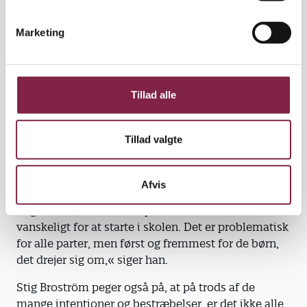
e
gruppen?.«
v
Marketing
At flere børn starter i skole som 5-årige, og at færre
a
udskyder skolestart er en stor del af forklaringen på,
l
at arbejdet med skoleparathed fylder mere i
g
daginstitutionerne, mener hun.
Tillad alle
Ikke alle er parate til tiden
Det store fokus på at gøre børn parate til at starte i
Tillad valgte
skole tidligere er langt fra uproblematisk, mener
Tomas Ellegaard.
Afvis
»Hele den der forcerethed må betyde, at der er
nogle børn, som det simpelthen er ekstremt
vanskeligt for at starte i skolen. Det er problematisk
for alle parter, men først og fremmest for de børn,
det drejer sig om,« siger han.
Stig Broström peger også på, at på trods af de
mange intentioner og bestræbelser, er det ikke alle