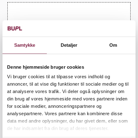
Du skal acceptere statistik-cookies for at se
dette Podcast-indhold
Tryk HER for at vælge cookie indstillinger
Samtykke
Detaljer
Om
Denne hjemmeside bruger cookies
Vi bruger cookies til at tilpasse vores indhold og
Mange pædagoger kender følelsen: En idé opstår,
annoncer, til at vise dig funktioner til sociale medier og til
men forsvinder hurtigt igen i en travl hverdag. I
at analysere vores trafik. Vi deler også oplysninger om
denne episode sætter vi fokus på de pædagoger, der
din brug af vores hjemmeside med vores partnere inden
tør handle på deres ideer – og som bruger deres
for sociale medier, annonceringspartnere og
opfindsomhed til at skabe nye muligheder for
analysepartnere. Vores partnere kan kombinere disse
børnene.
data med andre oplysninger, du har givet dem, eller som
de har indsamlet fra din brug af deres tjenester.
Vi besøger Susanne Borg på Langelinieskolen, hvor