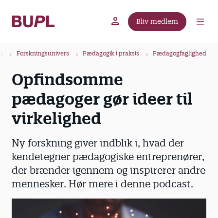
G
å
Bliv medlem
t
BUPL.dk
A-kassen
Lokal fagforening
i
B
l
n
Forskningsunivers
Pædagogik i praksis
Pædagogfaglighed
r
h
Opfindsomme
ø
o
v
d
pædagoger gør ideer til
e
k
d
virkelighed
r
i
u
n
Ny forskning giver indblik i, hvad der
m
d
kendetegner pædagogiske entreprenører,
m
h
der brænder igennem og inspirerer andre
o
e
l
mennesker. Hør mere i denne podcast.
d