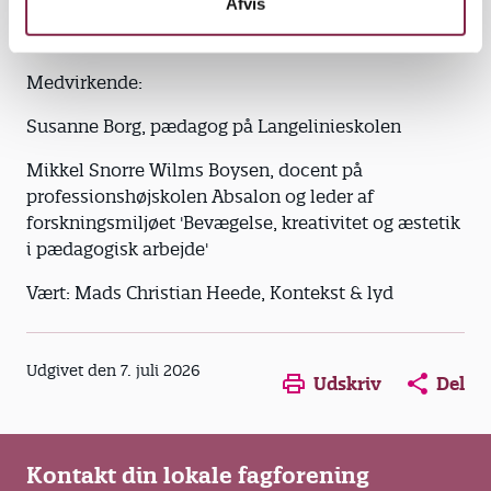
Afvis
at pædagogik hører sammen med kreativitet og
handlekraft.
Medvirkende:
Susanne Borg, pædagog på Langelinieskolen
Mikkel Snorre Wilms Boysen, docent på
professionshøjskolen Absalon og leder af
forskningsmiljøet 'Bevægelse, kreativitet og æstetik
i pædagogisk arbejde'
Vært: Mads Christian Heede, Kontekst & lyd
Opens in a new window
Opens in a new win
Opens in a
Udgivet den 7. juli 2026
Udskriv
Del
Kontakt din lokale fagforening