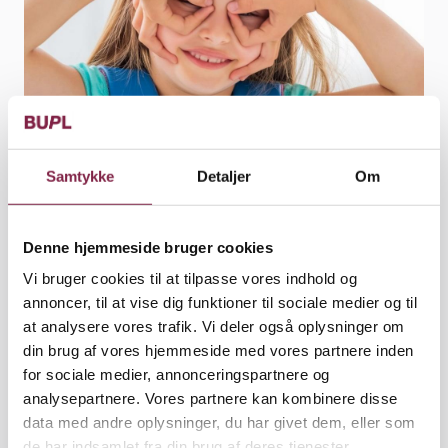
Samtykke
Detaljer
Om
Colourbox
Podcast
Denne hjemmeside bruger cookies
Rikke Bergquist, journalist
Vi bruger cookies til at tilpasse vores indhold og
Udgivet den 8. april 2021
annoncer, til at vise dig funktioner til sociale medier og til
at analysere vores trafik. Vi deler også oplysninger om
din brug af vores hjemmeside med vores partnere inden
for sociale medier, annonceringspartnere og
analysepartnere. Vores partnere kan kombinere disse
Du skal acceptere statistik-cookies for at se
data med andre oplysninger, du har givet dem, eller som
dette Podcast-indhold
de har indsamlet fra din brug af deres tjenester.