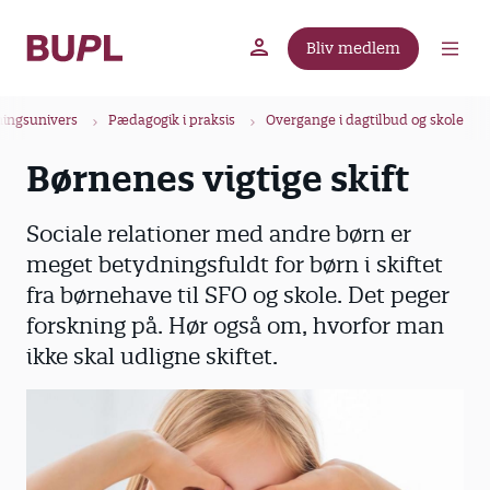
G
å
Bliv medlem
t
BUPL.dk
A-kassen
Lokal fagforening
i
B
l
ningsunivers
Pædagogik i praksis
Overgange i dagtilbud og skole
r
h
Børnenes vigtige skift
ø
o
v
d
e
k
Sociale relationer med andre børn er
d
r
meget betydningsfuldt for børn i skiftet
i
u
fra børnehave til SFO og skole. Det peger
n
m
forskning på. Hør også om, hvorfor man
d
m
ikke skal udligne skiftet.
h
o
e
l
d