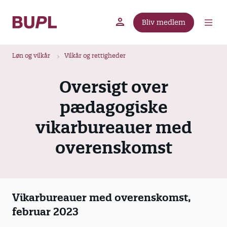
G
å
Bliv medlem
t
BUPL.dk
A-kassen
Lokal fagforening
i
B
l
Løn og vilkår
Vilkår og rettigheder
r
h
ø
o
Oversigt over
v
d
pædagogiske
e
k
d
r
vikarbureauer med
i
u
n
overenskomst
m
d
m
h
o
e
l
Vikarbureauer med overenskomst,
d
februar 2023