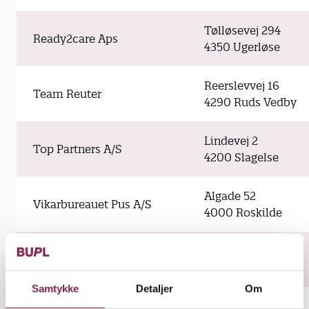
Tølløsevej 294
Ready2care Aps
4350 Ugerløse
Reerslevvej 16
Team Reuter
4290 Ruds Vedby
Lindevej 2
Top Partners A/S
4200 Slagelse
Algade 52
Vikarbureauet Pus A/S
4000 Roskilde
Rødkløvervej 2
Jks A/S
6950 Ringkøbing
Samtykke
Detaljer
Om
A-Vikar ApS V/peter
Boulevarden 34