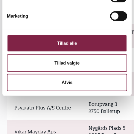
e
Langstrupvej 47
Vikarpower ApS
v
3480 Fredensborg
Marketing
a
l
Egedalsvænge 4,3 T
g
Viklar Vikar
2980 Kokkedal
Tillad alle
Herstedøstervej 27
NT Falke A/S
Tillad valgte
2620 Albertslund
Vandtårnsvej 62
Afvis
Personalegruppen A/S
2860 Søborg
Borupvang 3
Psykiatri Plus A/S Centre
2750 Ballerup
Nygårds Plads 5
Vikar Mayday Aps