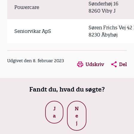
Sønderhøj 16
Powercare
8260 Viby J
Søren Frichs Vej 42
Seniorvikar ApS
8230 Åbyhøj
Udgivet den 8. februar 2023
Udskriv
Del
Fandt du, hvad du søgte?
J
N
a
e
j