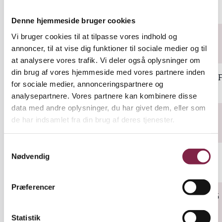
Mortensen
9000 Aalborg
Denne hjemmeside bruger cookies
Vi bruger cookies til at tilpasse vores indhold og
Tollestrupvej 407
Vikarbureauet ApS
annoncer, til at vise dig funktioner til sociale medier og til
9760 Vrå
at analysere vores trafik. Vi deler også oplysninger om
din brug af vores hjemmeside med vores partnere inden
Christianshusvej 4 
Kinnerup Care Vikar Aps
for sociale medier, annonceringspartnere og
2970 Hørsholm
analysepartnere. Vores partnere kan kombinere disse
data med andre oplysninger, du har givet dem, eller som
Tyringevej 7
de har indsamlet fra din brug af deres tjenester.
Metakompagniet ApS
3460 Birkerød
S
Agern Allé 3
Nødvendig
a
Pareta A/S (vikarb)
2970 Hørsholm
m
t
Præferencer
y
Torpmaglevejen 75
R S Vikar Og Display Aps
k
3390 Hundested
k
Statistik