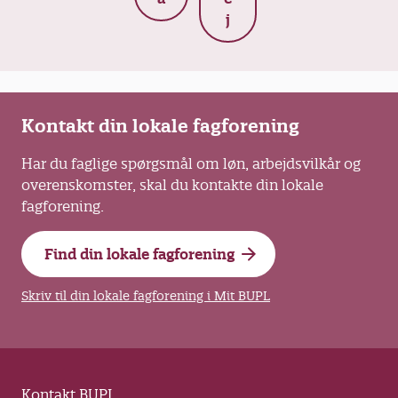
begrænsninger, og det er arbejdsgivers
j
ansvar, at et tilbud ikke bevæger sig på
kanten af et påbud eller et forbud.
Under alle omstændigheder bør du inddrage
MED-udvalget i tiltag af forebyggende og
Kontakt din lokale fagforening
sundhedsfremmende karakter.
Har du faglige spørgsmål om løn, arbejdsvilkår og
overenskomster, skal du kontakte din lokale
fagforening.
Find din lokale fagforening
Skriv til din lokale fagforening i Mit BUPL
Kontakt BUPL