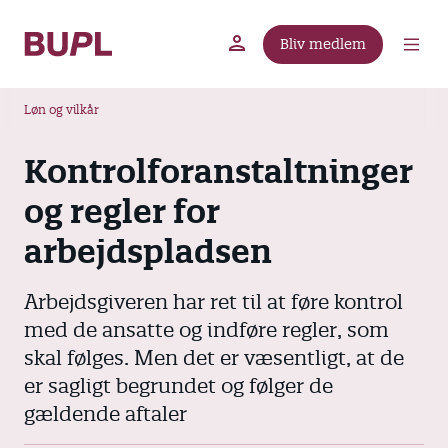
G
å
Bliv medlem
t
BUPL.dk
A-kassen
Lokal fagforening
i
B
l
Løn og vilkår
r
h
ø
o
Kontrolforanstaltninger
v
d
og regler for
e
k
d
r
arbejdspladsen
i
u
n
m
Arbejdsgiveren har ret til at føre kontrol
d
m
h
med de ansatte og indføre regler, som
o
e
skal følges. Men det er væsentligt, at de
l
er sagligt begrundet og følger de
d
gældende aftaler