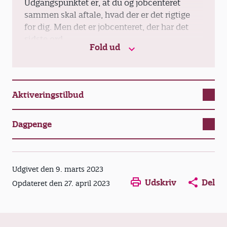
Udgangspunktet er, at du og jobcenteret
sammen skal aftale, hvad der er det rigtige
for dig. Men det er jobcenteret, der har det
sidste ord.
Fold ud
Får du et tilbud, som du ikke mener er
relevant for dig, har du mulighed for at klage.
Det samme gælder, hvis du mener,
Aktiveringstilbud
jobcenteret har givet dig et tilbud, der ikke
tager hensyn til din situation. Fx helbred eller
transporttid.
Dagpenge
Du er altid velkommen til at kontakte os i A-
kassen for råd og vejledning. Men vil du
klage, er det til Ankestyrelsens
Udgivet den 9. marts 2023
Beskæftigelsesudvalg.
Udskriv
Del
Opdateret den 27. april 2023
Klagefristen er fire uger, og du skal sende
klagen til Jobcenteret. Jobcenteret skal så
genvurdere det tilbud, de har givet dig.