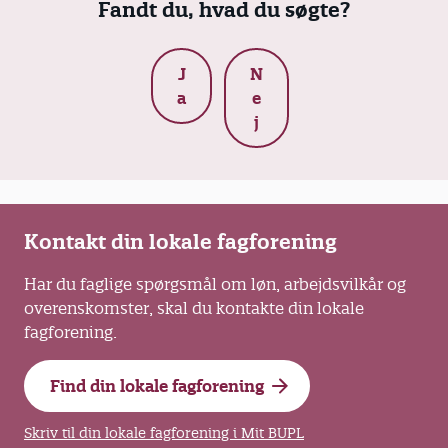
Fandt du, hvad du søgte?
Hvis de fastholder, skal Jobcentret sende
klagen videre til afgørelse i Ankestyrelsen.
J
N
Selv om du har klaget, skal du begynde eller
a
e
fortsætte i tilbuddet, indtil Ankestyrelsen har
j
truffet en afgørelse.
Kontakt din lokale fagforening
Har du faglige spørgsmål om løn, arbejdsvilkår og
overenskomster, skal du kontakte din lokale
fagforening.
Find din lokale fagforening
Skriv til din lokale fagforening i Mit BUPL