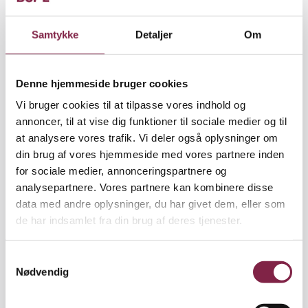
Du skal have helbred og kvalifikationer til at
deltage i tilbuddet
Samtykke
Detaljer
Om
Har du ikke pasningsmulighed til dine børn,
uden for normal arbejdstid – og har du oplyst
om dette, da du meldte dig ledig – skal
Denne hjemmeside bruger cookies
jobcenteret tage hensyn til dette.
Vi bruger cookies til at tilpasse vores indhold og
annoncer, til at vise dig funktioner til sociale medier og til
Gyldig grund til at takke nej
at analysere vores trafik. Vi deler også oplysninger om
din brug af vores hjemmeside med vores partnere inden
Du kan have en god grund til at afslå eller
for sociale medier, annonceringspartnere og
ophøre i et tilbud. Det vil sige en grund, der
analysepartnere. Vores partnere kan kombinere disse
kan friholde dig fra at få karantæne.
data med andre oplysninger, du har givet dem, eller som
de har indsamlet fra din brug af deres tjenester.
Kontakt derfor altid a-kassen, før du afslår
eller afbryder et aktiveringstilbud, så du ved,
S
hvad konsekvenserne kan blive.
Nødvendig
a
m
t