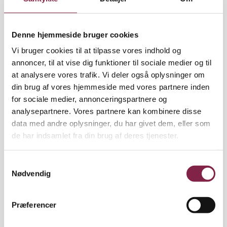
jobsøgning på jobnet.dk
Sørg for at rette din
forskudsopgørelse (hos SKAT), så
Denne hjemmeside bruger cookies
din indkomst er korrekt.
Vi bruger cookies til at tilpasse vores indhold og
Tjek om du har aftaler med a-
annoncer, til at vise dig funktioner til sociale medier og til
kassen under "Min plan" på
at analysere vores trafik. Vi deler også oplysninger om
jobnet.dk
din brug af vores hjemmeside med vores partnere inden
for sociale medier, annonceringspartnere og
Links
analysepartnere. Vores partnere kan kombinere disse
Gå til jobnet.dk for at oprette CV,
data med andre oplysninger, du har givet dem, eller som
registrere jobsøgning eller tjekke
de har indsamlet fra din brug af deres tjenester.
"Min plan"
S
Nødvendig
a
m
Inden de første tre måneder
3
t
som ledig er forbi
Præferencer
y
Udfyld dit dagpengekort på Mit
k