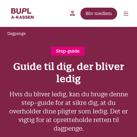
G
å
Bliv medlem
t
BUPL.dk
A-kassen
Lokal fagforening
i
B
l
Dagpenge
r
h
ø
o
Step-guide
v
d
e
Guide til dig, der bliver
k
d
r
ledig
i
u
n
m
d
Hvis du bliver ledig, kan du bruge denne
m
h
step-guide for at sikre dig, at du
o
e
overholder dine pligter som ledig. Det er
l
vigtig for at opretteholde retten til
d
dagpenge.