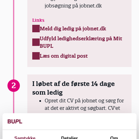
jobsøgning på jobnet.dk
Links
Meld dig ledig på jobnet.dk
Udfyld ledighedserklæring på Mit
BUPL
Læs om digital post
I løbet af de første 14 dage
2
som ledig
Opret dit CV på jobnet og sørg for
at det er aktivt og søgbart. CV'et
skal godkendes af din a-kasse.
Du bliver indkaldt til en fysisk
samtale hos BUPL-A
Du skal løbende registrere din
Samtykke
Detaljer
Om