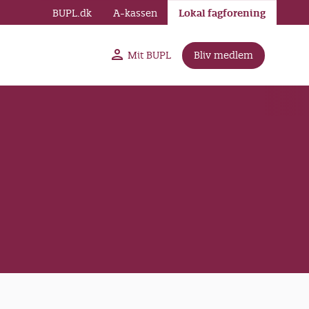
BUPL.dk
A-kassen
Lokal fagforening
Mit BUPL
Bliv medlem