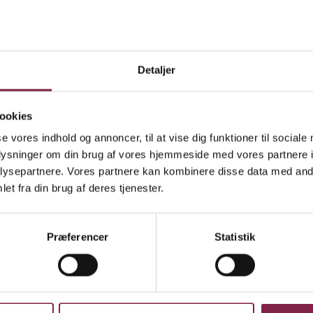
Artikel
22.09.2025
rdsjælland
ræsentation: Pernille Stougaard Pontoppid
ernille Stougaard PontoppidanHvor arbejder du: Grønneva
Detaljer
levejHvor længe har du været pædagog: 29 årHvad stille..
ookies
Artikel
15.09.2025
rdsjælland
se vores indhold og annoncer, til at vise dig funktioner til sociale
ræsentation: Sidsel S. Pedersen
oplysninger om din brug af vores hjemmeside med vores partnere i
ysepartnere. Vores partnere kan kombinere disse data med andr
idsel S. PedersenHvor arbejder du: Forhandlingsleder i B
et fra din brug af deres tjenester.
em af HovedbestyrelsenHvor længe har du været pædagog
Præferencer
Statistik
Artikel
12.09.2025
rdsjælland
ræsentation: Pernille Riis
ernille RiisHvor arbejder du: BUPL NordsjællandHvor læng