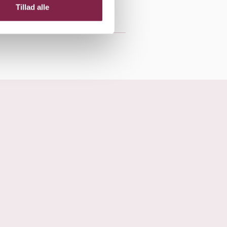
Tillad alle
em..