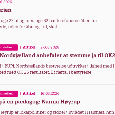
06.2026
erien
uge 27 til og med uge 32 har telefonerne åben fra
e, uden for åbningstid, skal..
Artikel
27.03.2026
rdsjælland
Nordsjælland anbefaler at stemme ja til OK
tal i BUPL Nordsjællands bestyrelse udtrykker i lighed med
hed med OK 26 resultatet. Et flertal i bestyrelse..
Artikel
16.03.2026
rdsjælland
på en pædagog: Nanna Høyrup
øyrup er lokalpolitiker og sidder i Byrådet i Halsnæs, hu