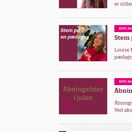
er still
BUPL No
Stem 
Louise 
pædagog
BUPL No
Åbnin
Åbnings
Ved aku