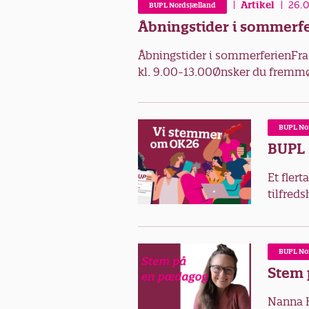
Artikel
26.
BUPL Nordsjælland
d
Åbningstider i sommerf
Åbningstider i sommerferienFra 
kl. 9.00-13.00Ønsker du fremmød
BUPL No
BUPL 
Et fler
tilfreds
BUPL No
Stem 
Nanna H