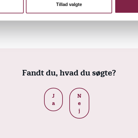
Tillad valgte
: blev uddannet i 1986 ved Hillerød børnehavepædagogs
Fandt du, hvad du søgte?
J
N
a
e
j