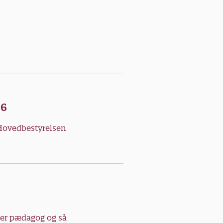
26
 Hovedbestyrelsen
n er pædagog og så