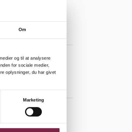
an
ng Børnehus afd.
Om
 medier og til at analysere
nden for sociale medier,
e oplysninger, du har givet
UPL Nordsjælland
..
Marketing
e har du været