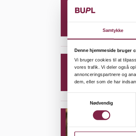
BUPL No
Valgp
Navn: P
Samtykke
Tolvkar
Denne hjemmeside bruger c
BUPL No
Vi bruger cookies til at tilpas
Valgp
vores trafik. Vi deler også 
annonceringspartnere og anal
Navn: S
dem, eller som de har indsaml
og medl
S
Nødvendig
a
m
BUPL No
t
Valgp
y
k
Navn: P