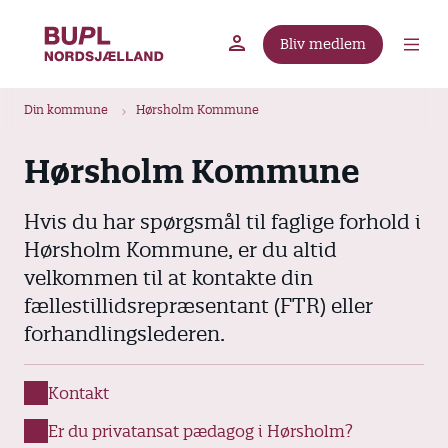
G
å
Bliv medlem
t
BUPL.dk
A-kassen
Lokal fagforening
i
B
l
Din kommune
Hørsholm Kommune
r
h
ø
o
Hørsholm Kommune
v
d
e
k
Hvis du har spørgsmål til faglige forhold i
d
r
Hørsholm Kommune, er du altid
i
u
velkommen til at kontakte din
n
m
d
fællestillidsrepræsentant (FTR) eller
m
h
forhandlingslederen.
o
e
l
Kontakt
d
Er du privatansat pædagog i Hørsholm?