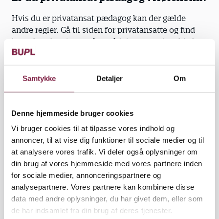
Hvis du er privatansat pædagog kan der gælde
andre regler. Gå til siden for privatansatte og find
kontaktoplysninger på en rådgiver, som kan hjælpe
dig.
Gå til: For dig, som er privatansat pædagog
Samtykke
Detaljer
Om
Kontaktperson:
Denne hjemmeside bruger cookies
Vi bruger cookies til at tilpasse vores indhold og
annoncer, til at vise dig funktioner til sociale medier og til
at analysere vores trafik. Vi deler også oplysninger om
din brug af vores hjemmeside med vores partnere inden
Sidsel S. Pedersen
for sociale medier, annonceringspartnere og
Forhandlingsleder
analysepartnere. Vores partnere kan kombinere disse
Telefon
+45 29 67 87 42
data med andre oplysninger, du har givet dem, eller som
sip@bupl.dk
de har indsamlet fra din brug af deres tjenester.