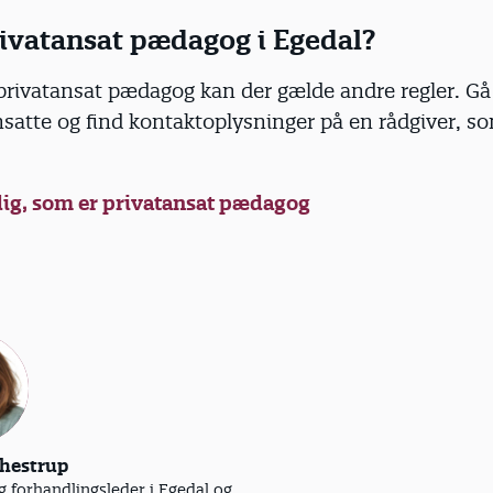
rivatansat pædagog i Egedal?
privatansat pædagog kan der gælde andre regler. Gå 
nsatte og find kontaktoplysninger på en rådgiver, s
.
 dig, som er privatansat pædagog
Thestrup
g forhandlingsleder i Egedal og