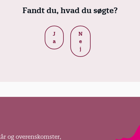
Fandt du, hvad du søgte?
J
N
a
e
j
kår og overenskomster,