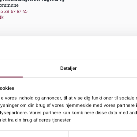
Kommune
5 29 67 87 45
dk
er
toer 2026
Detaljer
ookies
og forhandlingsreferater
se vores indhold og annoncer, til at vise dig funktioner til sociale
oplysninger om din brug af vores hjemmeside med vores partnere i
bejdstidsaftale om årsnorm for kommunale dagtilbud - 2
ysepartnere. Vores partnere kan kombinere disse data med andr
et fra din brug af deres tjenester.
ejdstidsaftale for familiehuset - 2025
or område-TR på 0-6 års området 2013