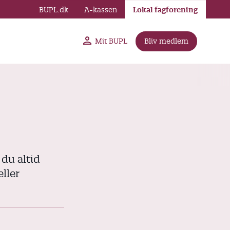
BUPL.dk
A-kassen
Lokal fagforening
Mit BUPL
Bliv medlem
 du altid
ller