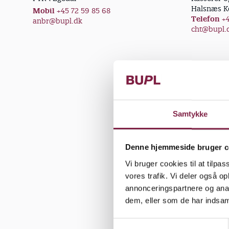
Halsnæs 
Mobil
+45 72 59 85 68
Telefon
+4
anbr@bupl.dk
cht@bupl.
TR-mød
Mødeda
Samtykke
Denne hjemmeside bruger c
Aftaler 
Vi bruger cookies til at tilpas
vores trafik. Vi deler også 
Lokal ar
annonceringspartnere og anal
dem, eller som de har indsaml
Lokal arb
Aftale f
S