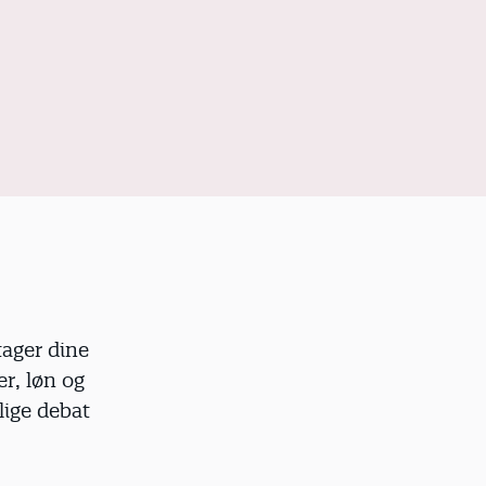
tager dine
er, løn og
lige debat