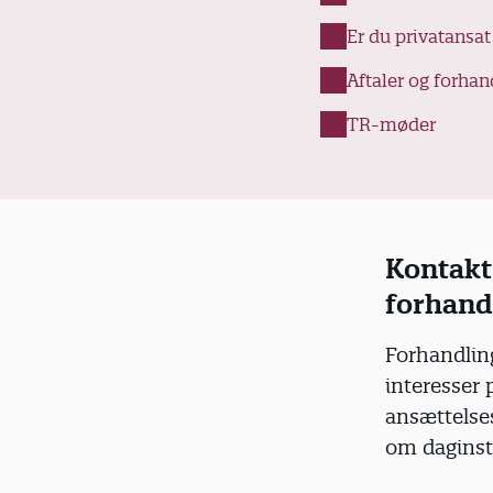
d
Er du privatansa
Aftaler og forhan
TR-møder
Kontakt 
forhand
Forhandling
interesser 
ansættelse
om daginst