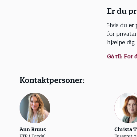
Er du p
Hvis du er 
for privata
hjælpe dig
Gå til: For
Kontaktpersoner:
Ann Bruus
Christa 
FTR i Egedal
Kasserer o