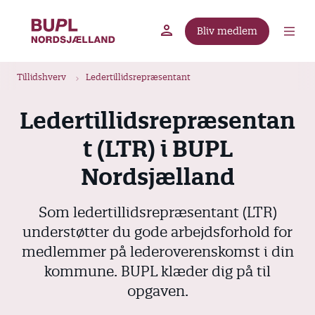
G
å
Bliv medlem
t
BUPL.dk
A-kassen
Lokal fagforening
i
B
l
Tillidshverv
Ledertillidsrepræsentant
r
h
ø
o
Ledertillidsrepræsentan
v
d
t (LTR) i BUPL
e
k
d
r
Nordsjælland
i
u
n
m
Som ledertillidsrepræsentant (LTR)
d
m
h
understøtter du gode arbejdsforhold for
o
e
medlemmer på lederoverenskomst i din
l
kommune. BUPL klæder dig på til
d
opgaven.