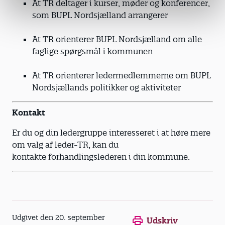
At TR deltager i kurser, møder og konferencer,
som BUPL Nordsjælland arrangerer
At TR orienterer BUPL Nordsjælland om alle
faglige spørgsmål i kommunen
At TR orienterer ledermedlemmerne om BUPL
Nordsjællands politikker og aktiviteter
Kontakt
Er du og din ledergruppe interesseret i at høre mere
om valg af leder-TR, kan du
kontakte forhandlingslederen i din kommune.
Opens in a new window
Opens in a new win
Opens in a
Udgivet den 20. september
Udskriv