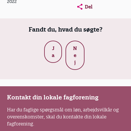
2022
Del
Fandt du, hvad du søgte?
J
N
a
e
j
Kontakt din lokale fagforening
Har du faglige spørgsmål om løn, arbejdsvilkår og
overenskomster, skal du kontakte din lokale
fagforening.