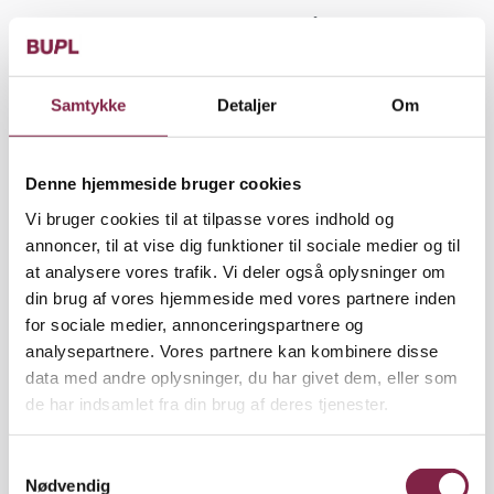
At følge ledernes arbejdsvilkår og sikre at
eventuelle problemer synliggøres og søges
løst
Samtykke
Detaljer
Om
At være bindeled mellem lederne og BUPL
At forhandle og/eller aftale ny løn i
Denne hjemmeside bruger cookies
samarbejde med BUPL Nordsjælland
Vi bruger cookies til at tilpasse vores indhold og
annoncer, til at vise dig funktioner til sociale medier og til
At sikre at lederne er organiseret i BUPL
at analysere vores trafik. Vi deler også oplysninger om
din brug af vores hjemmeside med vores partnere inden
BUPL tilbyder:
for sociale medier, annonceringspartnere og
Uddannelse til opgaven sammen med andre
analysepartnere. Vores partnere kan kombinere disse
ledertillidsrepræsentanter
data med andre oplysninger, du har givet dem, eller som
de har indsamlet fra din brug af deres tjenester.
Sparring på TR-opgaven i samarbejde med
lederråd, faglig sekretær og lederfaglig
S
konsulent
Nødvendig
a