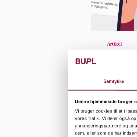
Artikel
Udgivet den 2
Har du spø
du følgend
Samtykke
Deltag i
tilmeldi
Denne hjemmeside bruger c
Deltag i w
Vi bruger cookies til at tilpas
Spørg di
vores trafik. Vi deler også 
annonceringspartnere og anal
Læs BUP
dem, eller som de har indsaml
Kontakt 