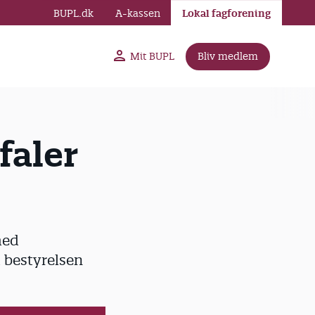
BUPL.dk
A-kassen
Lokal fagforening
Mit BUPL
Bliv medlem
faler
med
i bestyrelsen