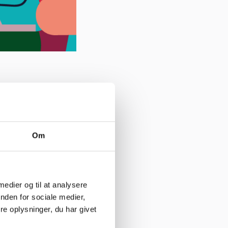
mere, har
Om
 17.30 -
 medier og til at analysere
nden for sociale medier,
e oplysninger, du har givet