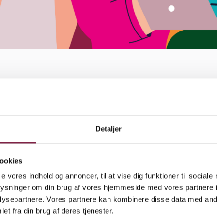
7. marts 2026
rgsmål, kommentarer eller ønsker du blot at vide 
e muligheder:
Detaljer
 medlemsmødet hos BUPL Nordsjælland d. 13. april kl.
ngen er åben.
ookies
ebinar 9. april (for tillidsvalgte)
se vores indhold og annoncer, til at vise dig funktioner til sociale
n TR
oplysninger om din brug af vores hjemmeside med vores partnere i
ysepartnere. Vores partnere kan kombinere disse data med andr
Ls side om OK26
et fra din brug af deres tjenester.
BUPL Nordsjælland