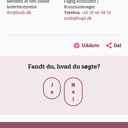
Medlem af den lokale
Faglig konsulent |
lederbestyrelse
Kommunesager
tbr@holb.dk
Telefon
+45 35 46 58 10
midt@bupl.dk
Opens in a new window
Opens in a new win
Opens in a
Udskriv
Del
Fandt du, hvad du søgte?
J
N
a
e
j