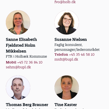
fvo@holb.dk
Sanne Elisabeth
Susanne Nielsen
Faglig konsulent,
Fjeldsted Holm
personsager/lederområdet
Mikkelsen
Telefon
+45 35 46 58 10
FTR i Holbæk Kommune
midt@bupl.dk
Mobil
+45 72 36 84 10
sehm@bupl.dk
Thomas Berg Brauner
Tine Kaster