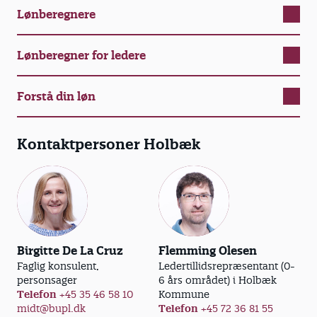
Lønberegnere
Lønberegner for ledere
Forstå din løn
Kontaktpersoner Holbæk
Birgitte De La Cruz
Flemming Olesen
Faglig konsulent,
Ledertillidsrepræsentant (0-
personsager
6 års området) i Holbæk
Telefon
+45 35 46 58 10
Kommune
midt@bupl.dk
Telefon
+45 72 36 81 55