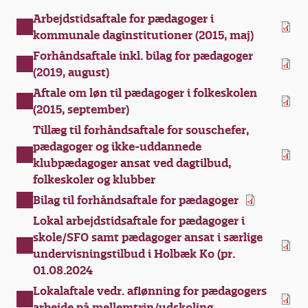
Arbejdstidsaftale for pædagoger i
kommunale daginstitutioner (2015, maj)
Forhåndsaftale inkl. bilag for pædagoger
(2019, august)
Aftale om løn til pædagoger i folkeskolen
(2015, september)
Tillæg til forhåndsaftale for souschefer,
pædagoger og ikke-uddannede
klubpædagoger ansat ved dagtilbud,
folkeskoler og klubber
Bilag til forhåndsaftale for pædagoger
Lokal arbejdstidsaftale for pædagoger i
skole/SFO samt pædagoger ansat i særlige
undervisningstilbud i Holbæk Ko (pr.
01.08.2024
Lokalaftale vedr. aflønning for pædagogers
arbejde på mellemtrin/udskoling.