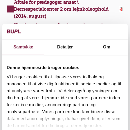
Aftale for pædagoger ansat i
Børnespecialcenter 2 om lejrskoleophold
(2014, august)
Planlægningsgrundlag for pædagoger i
Børnespecialcenter 2 (2014, august)
Bilag til planlægningsgrundlag for
Samtykke
Detaljer
Om
pædagoger i Børnespecialcenter 2 (2014,
august)
Denne hjemmeside bruger cookies
Øvrige aftaler
Vi bruger cookies til at tilpasse vores indhold og
annoncer, til at vise dig funktioner til sociale medier og til
TR-aftale for pædagoger i dagtilbud og
at analysere vores trafik. Vi deler også oplysninger om
skoler vedr. vilkår (2017, januar)
din brug af vores hjemmeside med vores partnere inden
for sociale medier, annonceringspartnere og
TR-aftale for alle pædagoger vedr. frihed til
analysepartnere. Vores partnere kan kombinere disse
deltagelse i kurser mv. (2007, januar)
data med andre oplysninger, du har givet dem, eller som
TR-aftale for pædagoger i
de har indsamlet fra din brug af deres tjenester.
Børnespecialcenter 2 (2014, december)