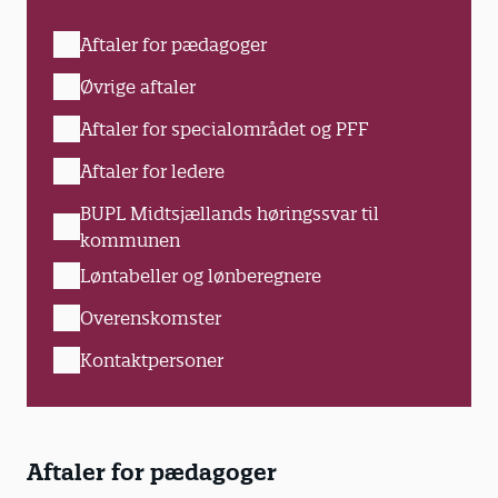
Aftaler for pædagoger
Øvrige aftaler
Aftaler for specialområdet og PFF
Aftaler for ledere
BUPL Midtsjællands høringssvar til
kommunen
Løntabeller og lønberegnere
Overenskomster
Kontaktpersoner
Aftaler for pædagoger