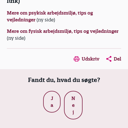
link)
Mere om psykisk arbejdsmiljø, tips og
vejledninger
(ny side)
Mere om fysisk arbejdsmiljø, tips og vejledninger
(ny side)
Opens in a new window
Opens in a new win
Opens in a
Udskriv
Del
Fandt du, hvad du søgte?
J
N
a
e
j