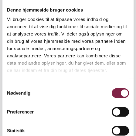
Denne hjemmeside bruger cookies
• Ann Rasmussen,
anrasm@aarhus.dk
/ mobil
4187
3300
Vi bruger cookies til at tilpasse vores indhold og
annoncer, til at vise dig funktioner til sociale medier og til
Arbejdsmiljøkonsulenter i Aarhus
at analysere vores trafik. Vi deler også oplysninger om
din brug af vores hjemmeside med vores partnere inden
Kommune
for sociale medier, annonceringspartnere og
Arbejdsmiljøgruppen kan henvende sig til
analysepartnere. Vores partnere kan kombinere disse
kommunens arbejdsmiljøkonsulenter.
data med andre oplysninger, du har givet dem, eller som
de har indsamlet fra din brug af deres tjenester.
Arbejdsmiljøgruppen (leder og
arbejdsmiljørepræsentant) kan få støtte og sparring
S
vedrørende Aarhus Kommunes retningslinjer og
Nødvendig
a
politikker for arbejdsmiljøet. De kommer gerne på
m
besøg og drøfter konkrete arbejdsmiljøforhold:
t
Præferencer
• Troels Luun Nautrup, arbejdsmiljøkonsulent: 4188
y
6707 / ntl@aarhus.dk
k
k
Statistik
• Lene Stevn, arbejdsmiljøkonsulent: 4185 7055 /