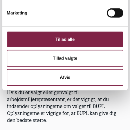
e
ls@aarhus.dk
v
Marketing
a
Arbejdsmiljøkonsulenter i BUPL Århus
l
g
• Politisk ansvarlig samt ansvarlig for
Tillad alle
netværksmøder: Ulf Groth Berntsen, faglig sekretær,
ugb@bupl.dk
Tillad valgte
• Fysisk arbejdsmiljø: Vibeke Sørensen,
sekretariatsmedarbejder, vis@bupl.dk
Afvis
Valgskema
Hvis du er valgt eller genvalgt til
arbejdsmiljørepræsentant, er det vigtigt, at du
indsender oplysningerne om valget til BUPL.
Oplysningerne er vigtige for, at BUPL kan give dig
den bedste støtte.