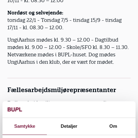
10/11 - kl. 08.30 – 12.00
Nordøst og selvejende:
torsdag 22/1 - Torsdag 7/5 - tirsdag 15/9 - tirsdag
17/11 - kl. 08.30 – 12.00.
UngiAarhus mødes kl. 9.30 – 12.00 - Dagtilbud
mødes kl. 9.00 – 12.00 - Skole/SFO kl. 8.30 – 11.30.
Netværkene mødes i BUPL-huset. Dog mødes
UngiAarhus i den klub, der er vært for mødet.
Fællesarbejdsmiljørepræsentanter
Fællesarbejdsmiljørepræsentanterne er dine
repræsentanter i Aarhus Kommune og i MED-
systemet. De hjælper med svar vedr. arbejdsmiljø:
Samtykke
Detaljer
Om
• Helle Holmgaard Petersen
hehop@aarhus.dk
/
mobil
4185 9142