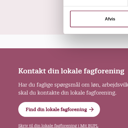
y
k
k
Afvis
e
v
a
l
g
Kontakt din lokale fagforening
Har du faglige spørgsmål om løn, arbejdsvil
skal du kontakte din lokale fagforening.
Find din lokale fagforening
Skriv til din lokale fagforening i Mit BUPL