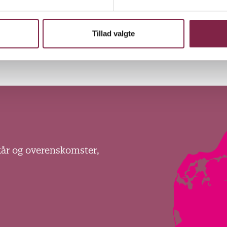
j
Tillad valgte
kår og overenskomster,