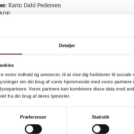
er
: Karin Dahl Pedersen
KADP
546 5650
Detaljer
2022
Ope
ookies
se vores indhold og annoncer, til at vise dig funktioner til sociale
oplysninger om din brug af vores hjemmeside med vores partnere i
ysepartnere. Vores partnere kan kombinere disse data med andr
et fra din brug af deres tjenester.
Fandt du, hvad du søgte?
Præferencer
Statistik
J
N
a
e