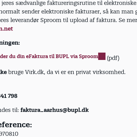
 jeres sædvanlige faktureringsrutine til elektroniske
 normalt sender elektroniske fakturaer, så kan man g
res leverandør Sproom til upload af faktura. Se me
m.net
dningen:
der du din eFaktura til BUPL via Sproom
(pdf)
kke
bruge Virk.dk, da vi er en privat virksomhed.
41 798
des til:
faktura_aarhus@bupl.dk
ference:
2970810