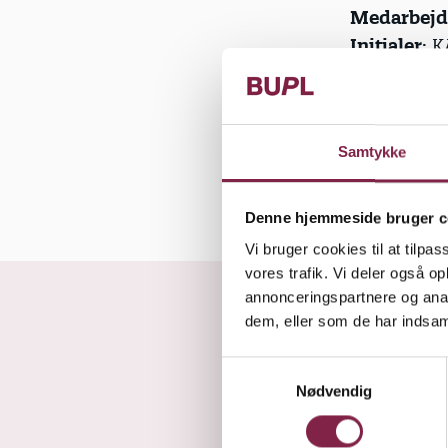
Medarbejd
Initialer
: 
Telefon
: 3
Samtykke
Udgivet den 10. maj 
Denne hjemmeside bruger c
Vi bruger cookies til at tilpas
vores trafik. Vi deler også 
annonceringspartnere og anal
dem, eller som de har indsaml
S
Nødvendig
a
m
t