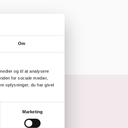
Om
ns in a new window
Opens in a new window
Opens in a new window
Udskriv
Del
 medier og til at analysere
nden for sociale medier,
e oplysninger, du har givet
Marketing