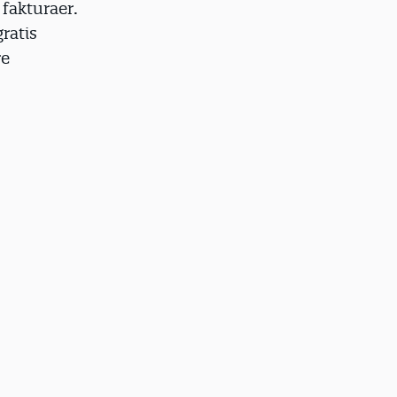
 fakturaer.
ratis
re