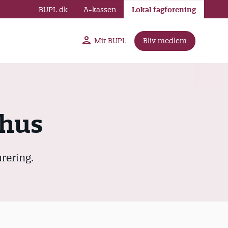
BUPL.dk
A-kassen
Lokal fagforening
Mit BUPL
Bliv medlem
rhus
rering.