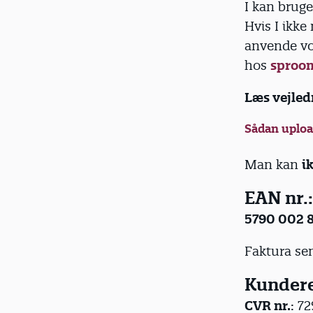
I kan bruge
d
Hvis I ikke
anvende vo
hos
sproo
Læs vejle
Sådan uploa
Man kan
i
EAN nr.:
5790 002 8
Faktura sen
Kundere
CVR nr.
: 7