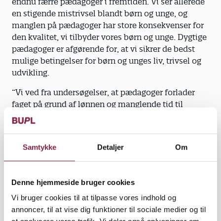
endnu færre pædagoger i fremtiden. Vi ser allerede
en stigende mistrivsel blandt børn og unge, og
manglen på pædagoger har store konsekvenser for
den kvalitet, vi tilbyder vores børn og unge. Dygtige
pædagoger er afgørende for, at vi sikrer de bedst
mulige betingelser for børn og unges liv, trivsel og
udvikling.
”Vi ved fra undersøgelser, at pædagoger forlader
faget på grund af lønnen og manglende tid til
faglighed. Tid til faglighed har afgørende betydning
for et godt arbejdsmiljø for pædagogerne. Det
handler om sparring, refleksion og tid til
Samtykke
Detaljer
Om
forberedelse af kvalificerede pædagogiske
indsatser,” siger næstformanden.
Denne hjemmeside bruger cookies
Fastholdelse og rekruttering
Pædagoger tjener mindst af alle offentligt ansatte
Vi bruger cookies til at tilpasse vores indhold og
med en mellemlang videregående uddannelse, I
annoncer, til at vise dig funktioner til sociale medier og til
gennemsnit tjener pædagoger 4.000 kr. mindre om