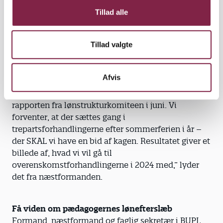
mere tid til kerneopgaven.
Tillad alle
Vi skal bruge vores fælles stemme til at nå
arbejdsgivere og politikere, og vi står stærkere
Tillad valgte
sammen, end vi gør hver for sig. Det gjorde vi til
stormødet, det gør vi nu, og det bliver vi ved med.
Afvis
”Stormødet var startskuddet til, at alle er klar til at
fastholde et politisk pres, og næste skridt er
rapporten fra lønstrukturkomiteen i juni. Vi
forventer, at der sættes gang i
trepartsforhandlingerne efter sommerferien i år –
der SKAL vi have en bid af kagen. Resultatet giver et
billede af, hvad vi vil gå til
overenskomstforhandlingerne i 2024 med,” lyder
det fra næstformanden.
Få viden om pædagogernes lønefterslæb
Formand, næstformand og faglig sekretær i BUPL