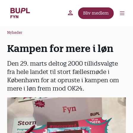
G
å
Bliv medlem
t
BUPL.dk
A-kassen
Lokal fagforening
i
B
l
Nyheder
r
h
Kampen for mere i løn
ø
o
v
d
e
k
Den 29. marts deltog 2000 tillidsvalgte
d
r
fra hele landet til stort fællesmøde i
i
u
København for at opruste i kampen om
n
m
mere i løn frem mod OK24.
d
m
h
o
e
l
d