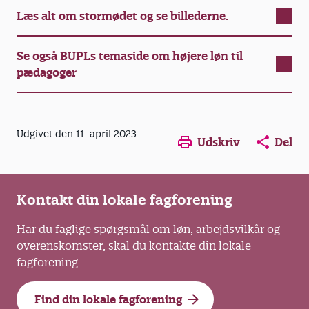
Læs alt om stormødet og se billederne.
Se også BUPLs temaside om højere løn til
pædagoger
Opens in a new window
Opens in a new win
Opens in a
Udgivet den 11. april 2023
Udskriv
Del
Kontakt din lokale fagforening
Har du faglige spørgsmål om løn, arbejdsvilkår og
overenskomster, skal du kontakte din lokale
fagforening.
Find din lokale fagforening