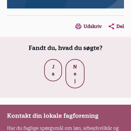
Opens in a new window
Opens in a new win
Opens in a
Udskriv
Del
Fandt du, hvad du søgte?
J
N
a
e
j
Kontakt din lokale fagforening
Har du faglige spørgsmål om løn, arbejdsvilkår og