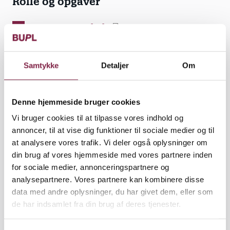
Rolle og opgaver
BUPL Fyn TR politik
BUPLs politik for tillidsrepræsentanter.pdf
Samtykke
Detaljer
Om
TR-grunduddannelse
Som nyvalgt tillidsrepræsentant er det vigtigt, at du
Denne hjemmeside bruger cookies
bliver klædt fagligt godt på til at udfylde hvervet.
Vi bruger cookies til at tilpasse vores indhold og
Derfor er det BUPL Fyns målsætning, at du og de
annoncer, til at vise dig funktioner til sociale medier og til
øvrige nyvalgte tillidsrepræsentanter gennemgår
at analysere vores trafik. Vi deler også oplysninger om
BUPLs grunduddannelse for tillidsrepræsentanter.
din brug af vores hjemmeside med vores partnere inden
for sociale medier, annonceringspartnere og
Læs mere om vores grunduddannelse for
analysepartnere. Vores partnere kan kombinere disse
tillidsrepræsentanter
data med andre oplysninger, du har givet dem, eller som
de har indsamlet fra din brug af deres tjenester.
Valgskema: Nyvalgt eller genvalgt som
TR