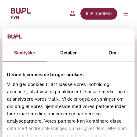
G
å
Bliv medlem
t
BUPL.dk
A-kassen
Lokal fagforening
i
B
l
Om BUPL Fyn
Politikker og vedtægter
r
h
ø
o
Vedtægter for BUPL Fyn
Samtykke
Detaljer
Om
v
d
e
k
Her kan du finde vedtægter for BUPL Fyn
d
r
Denne hjemmeside bruger cookies
samt andre vedtagne dokumenter, der
i
u
ligger til grund for det lokale fagpolitiske
n
Vi bruger cookies til at tilpasse vores indhold og
m
d
annoncer, til at vise dig funktioner til sociale medier og til
arbejde.
m
h
at analysere vores trafik. Vi deler også oplysninger om
o
din brug af vores hjemmeside med vores partnere inden
e
Vedtægter for BUPL Fyn - vedtaget på
l
for sociale medier, annonceringspartnere og
ekstraordinær generalforsamling 2025.pdf
d
analysepartnere. Vores partnere kan kombinere disse
data med andre oplysninger, du har givet dem, eller som
de har indsamlet fra din brug af deres tjenester.