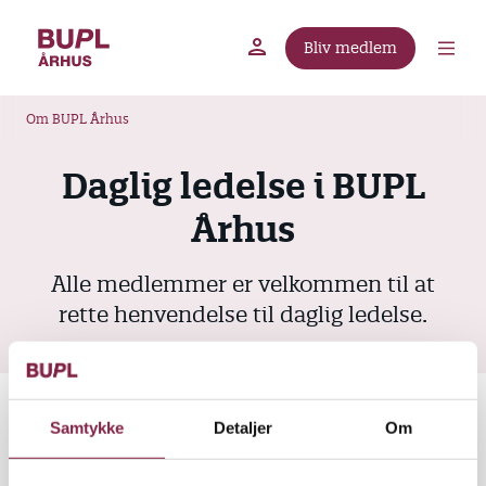
G
å
Bliv medlem
t
BUPL.dk
A-kassen
Lokal fagforening
i
B
l
Om BUPL Århus
r
h
ø
o
Daglig ledelse i BUPL
v
d
Århus
e
k
d
r
i
Alle medlemmer er velkommen til at
u
n
rette henvendelse til daglig ledelse.
m
d
m
h
o
e
l
Daglig ledelse består af 5 faglige sekretærer.
Samtykke
Detaljer
Om
d
Formand, næstformand og kasserer bliver valgt på
generalforsamlingen i BUPL Århus. Øvrige faglige