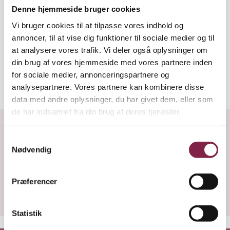
sekretærer udpeges af bestyrelsen.
Denne hjemmeside bruger cookies
Vi bruger cookies til at tilpasse vores indhold og
annoncer, til at vise dig funktioner til sociale medier og til
Daglig ledelse
at analysere vores trafik. Vi deler også oplysninger om
din brug af vores hjemmeside med vores partnere inden
for sociale medier, annonceringspartnere og
analysepartnere. Vores partnere kan kombinere disse
Opens in a new window
Opens in a new win
Opens in a
Udskriv
Del
data med andre oplysninger, du har givet dem, eller som
de har indsamlet fra din brug af deres tjenester.
Fandt du, hvad du søgte?
S
Nødvendig
a
J
N
m
a
e
t
Præferencer
j
y
k
k
Statistik
e