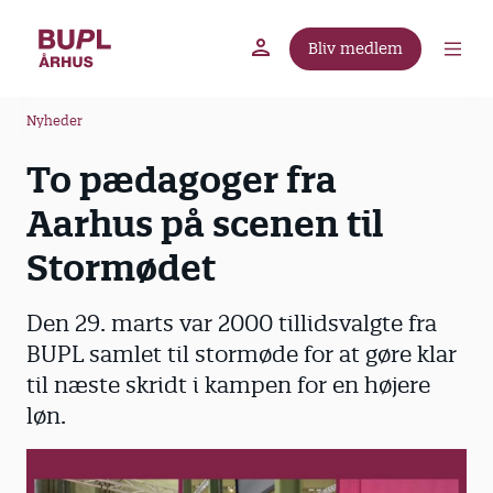
G
å
Bliv medlem
t
BUPL.dk
A-kassen
Lokal fagforening
i
B
l
Nyheder
r
h
To pædagoger fra
ø
o
v
d
Aarhus på scenen til
e
k
d
Stormødet
r
i
u
n
Den 29. marts var 2000 tillidsvalgte fra
m
d
BUPL samlet til stormøde for at gøre klar
m
h
til næste skridt i kampen for en højere
o
e
l
løn.
d