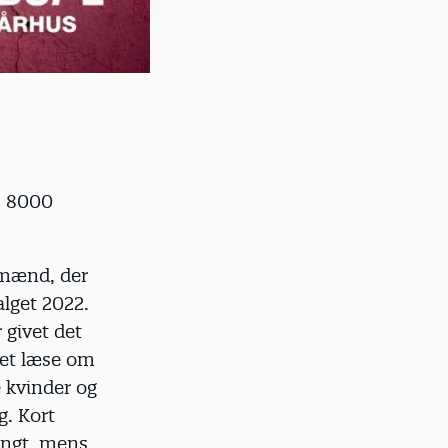
., 8000
e mænd, der
alget 2022.
givet det
et læse om
 kvinder og
g. Kort
langt, mens