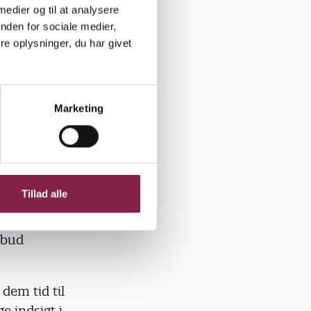
 medier og til at analysere
nden for sociale medier,
gen end
e oplysninger, du har givet
sk osv.
Marketing
at være
dagoger i
er med de
e sådan, at
al have lov
Tillad alle
e bud
 dem tid til
e indsigt i