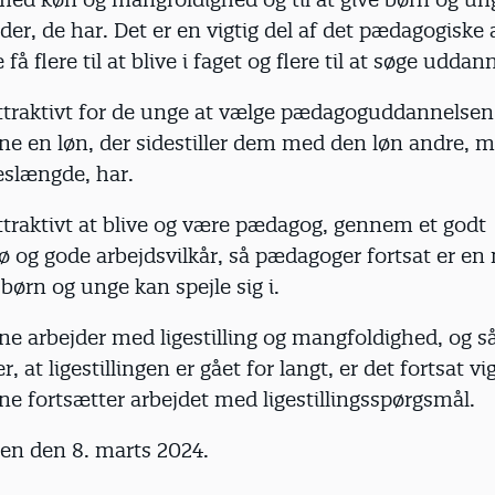
er, de har. Det er en vigtig del af det pædagogiske 
 få flere til at blive i faget og flere til at søge uddan
attraktivt for de unge at vælge pædagoguddannelsen,
e en løn, der sidestiller dem med den løn andre,
slængde, har.
ttraktivt at blive og være pædagog, gennem et godt
ø og gode arbejdsvilkår, så pædagoger fortsat er en
børn og unge kan spejle sig i.
e arbejder med ligestilling og mangfoldighed, og s
 at ligestillingen er gået for langt, er det fortsat vig
e fortsætter arbejdet med ligestillingsspørgsmål.
ften den 8. marts 2024.