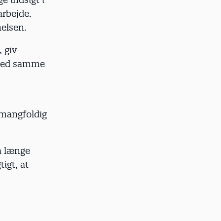
arbejde.
nelsen.
 giv
 med samme
 mangfoldig
å længe
tigt, at