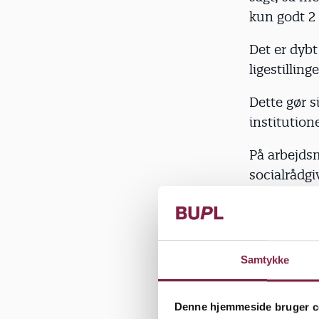
kun godt 2
Det er dybt
ligestilling
Dette gør 
institutio
På arbejds
socialrådg
mandsdomin
uddannels
Selv indenf
Samtykke
knap 25 pr
børn og ung
de møder, 
Denne hjemmeside bruger c