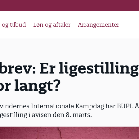
 og tilbud
Løn og aftaler
Arrangementer
rev: Er ligestillin
or langt?
 Kvindernes Internationale Kampdag har BUPL Å
estilling i avisen den 8. marts.