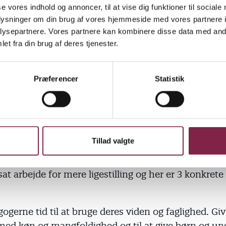
ed og ligestilling.
se vores indhold og annoncer, til at vise dig funktioner til sociale
oplysninger om din brug af vores hjemmeside med vores partnere i
arbejder kvinder i gennemsnit en time mere om da
ysepartnere. Vores partnere kan kombinere disse data med andr
, med f.eks. madlavning, afhentning af børn, tøjva
et fra din brug af deres tjenester.
a. Rockwool Fonden.
Præferencer
Statistik
og unge har brug for at se, at der er mange måder 
å i dag, det sker bl.a. gennem deres møder med pæ
skoler og fritidstilbud. Pædagoger som også arbejd
ypiske opfattelser, og viser at det ikke behøver vær
ller og opgaver skal gives til et køn, men at man sk
Tillad valgte
 de evner og interesser man har.
tsat arbejde for mere ligestilling og her er 3 konkret
ogerne tid til at bruge deres viden og faglighed. Giv
med køn og mangfoldighed og til at give børn og ung