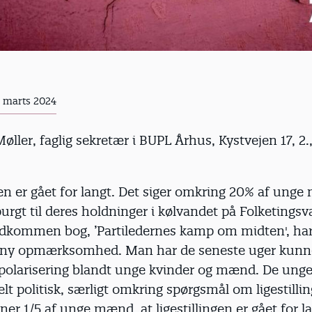
. marts 2024
Møller, faglig sekretær i BUPL Århus, Kystvejen 17, 2
gen er gået for langt. Det siger omkring 20% af ung
purgt til deres holdninger i kølvandet på Folketingsv
dkommen bog, ’Partiledernes kamp om midten', har 
 ny opmærksomhed. Man har de seneste uger kunn
polarisering blandt unge kvinder og mænd. De unge
t politisk, særligt omkring spørgsmål om ligestillin
ner 1/5 af unge mænd, at ligestillingen er gået for 