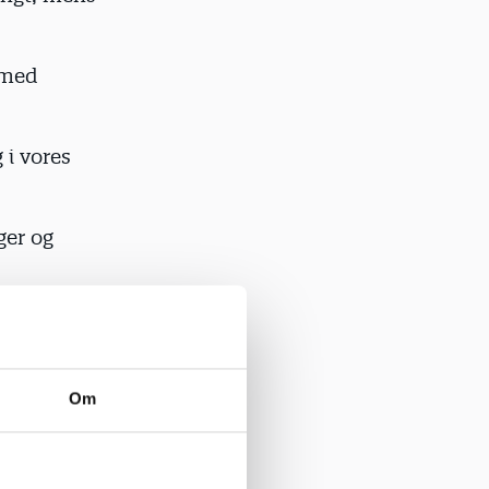
 med
 i vores
ger og
mme
 da kun
Om
lever vores
de voksne,
d