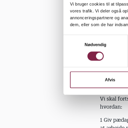
mangfoldigh
Vi bruger cookies til at tilpas
vores trafik. Vi deler også 
I hjemmet 
annonceringspartnere og anal
deres mænd
dem, eller som de har indsaml
ifølge bl.
S
Nødvendig
Vores børn 
a
m
menneske p
t
dagtilbud, 
y
kønsstereot
k
bestemte ro
k
Afvis
at udfolde
e
v
Vi skal for
a
hvordan:
l
g
1 Giv pædag
at arbejde 