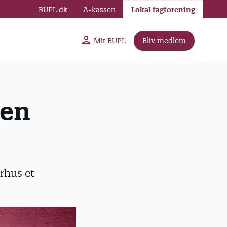
BUPL.dk
A-kassen
Lokal fagforening
Mit BUPL
Bliv medlem
gen
rhus et