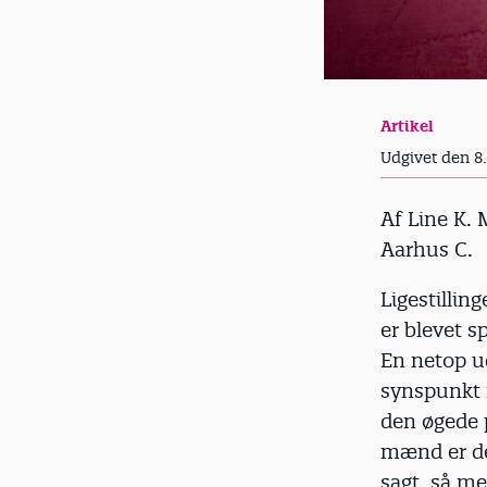
Artikel
Udgivet den 8
Af Line K. 
Aarhus C.
Ligestillin
er blevet s
En netop u
synspunkt
den øgede 
mænd er del
sagt, så me