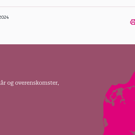
 2024
Ope
kår og overenskomster,