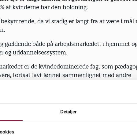
 % af kvinderne har den holdning.
 bekymrende, da vi stadig er langt fra at være i mål
en.
sig gældende både på arbejdsmarkedet, i hjemmet og
ner og uddannelsessystem.
markedet er de kvindedominerede fag, som pædago
ivere, fortsat lavt lønnet sammenlignet med andre
erede uddannelser, som f.eks. ingeniør, med sa
esniveau og -længde.
or vores eget fag opleves en mangel på ligestilling,
Detaljer
ocent af de pædagogstuderende er mænd. Derfor op
e heller ikke en særlig stor mangfoldighed blandt 
trods pædagogers ihærdige forsøg på at arbejde me
ookies