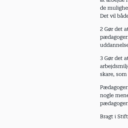
de mulighed
Det vil både
2 Gør det 
pædagogern
uddannelse
3 Gør det a
arbejdsmilj
skare, som 
Pædagogern
nogle mener,
pædagogern
Bragt i Sti