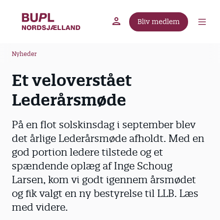
G
å
Bliv medlem
t
BUPL.dk
A-kassen
Lokal fagforening
i
B
l
Nyheder
r
h
Et veloverstået
ø
o
v
d
Lederårsmøde
e
k
d
r
På en flot solskinsdag i september blev
i
u
n
det årlige Lederårsmøde afholdt. Med en
m
d
god portion ledere tilstede og et
m
h
spændende oplæg af Inge Schoug
o
e
Larsen, kom vi godt igennem årsmødet
l
og fik valgt en ny bestyrelse til LLB. Læs
d
med videre.