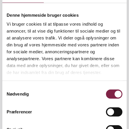
af Kristine Schroll formand for Lederforeningen i
BUPL, lagde vi godt ud med årsmødet.
Denne hjemmeside bruger cookies
Vi bruger cookies til at tilpasse vores indhold og
annoncer, til at vise dig funktioner til sociale medier og til
Inden det mere formelle program løb af stablen,
at analysere vores trafik. Vi deler også oplysninger om
havde vi inviteret Cand.psych. Inge Schoug Larsen,
din brug af vores hjemmeside med vores partnere inden
der i sit virke sætter fokus på ledelse i
for sociale medier, annonceringspartnere og
skæringsfeltet mellem ledelsesteori og
analysepartnere. Vores partnere kan kombinere disse
udviklingspsykologi.
data med andre oplysninger, du har givet dem, eller som
de har indsamlet fra din brug af deres tjenester.
S
Nødvendig
a
m
t
Præferencer
y
k