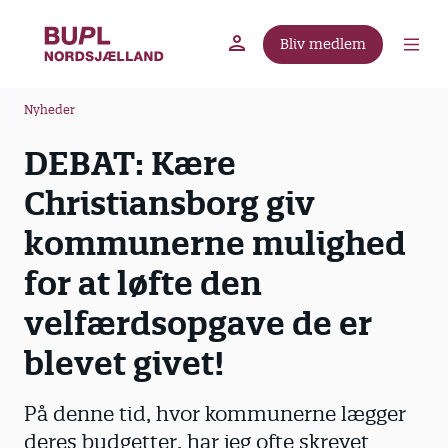
G
å
Bliv medlem
t
BUPL.dk
A-kassen
Lokal fagforening
i
B
l
Nyheder
r
h
DEBAT: Kære
ø
o
v
d
Christiansborg giv
e
k
d
kommunerne mulighed
r
i
u
for at løfte den
n
m
d
velfærdsopgave de er
m
h
o
e
blevet givet!
l
d
På denne tid, hvor kommunerne lægger
deres budgetter, har jeg ofte skrevet