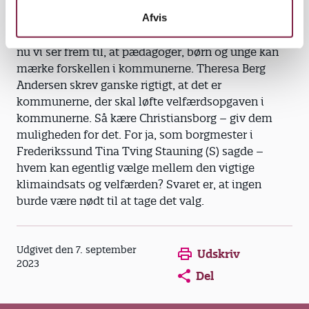
Afvis
De tre ministre på pressemødet i torsdag gav udtryk
for at ”Dansk økonomi er i topform”. Det er godt, og
nu vi ser frem til, at pædagoger, børn og unge kan
mærke forskellen i kommunerne. Theresa Berg
Andersen skrev ganske rigtigt, at det er
kommunerne, der skal løfte velfærdsopgaven i
kommunerne. Så kære Christiansborg – giv dem
muligheden for det. For ja, som borgmester i
Frederikssund Tina Tving Stauning (S) sagde –
hvem kan egentlig vælge mellem den vigtige
klimaindsats og velfærden? Svaret er, at ingen
burde være nødt til at tage det valg.
Opens in a new window
Opens in a new win
Opens in a
Udgivet den 7. september
Udskriv
2023
Del