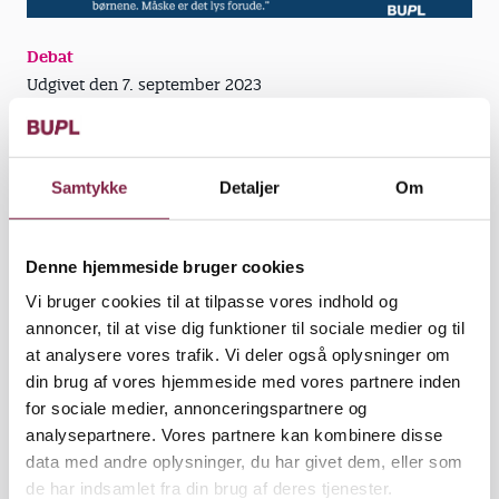
Debat
Udgivet den 7. september 2023
Igen i år ser vi spareforslag i kommunernes
budgetter på børne – og ungeområdet, men i år er
Samtykke
Detaljer
Om
noget anderledes. Jeg og flere af mine kollegaer har
i de seneste uger mødt borgmestre og
kommunalpolitikere, der er frustreret over deres
Denne hjemmeside bruger cookies
kommuners situation. De ved nemlig godt at
forebyggelse er nøglen til at knække mistrivslen, de
Vi bruger cookies til at tilpasse vores indhold og
ved godt, at flere pædagoger og højere
annoncer, til at vise dig funktioner til sociale medier og til
pædagogandel er med til at skabe et godt børne og
at analysere vores trafik. Vi deler også oplysninger om
ungdomsliv og de ved også, at pædagogerne i
din brug af vores hjemmeside med vores partnere inden
skolen er en vigtig del i at nedbringe skolevægring.
for sociale medier, annonceringspartnere og
Men hvad kan de gøre, når pengene ikke rækker
analysepartnere. Vores partnere kan kombinere disse
fordi de ikke må gå over servicerammen? Her i
data med andre oplysninger, du har givet dem, eller som
BUPL Nordsjælland er vi bestemt også frustreret og
de har indsamlet fra din brug af deres tjenester.