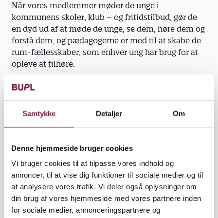
Når vores medlemmer møder de unge i
kommunens skoler, klub – og fritidstilbud, gør de
en dyd ud af at møde de unge, se dem, høre dem og
forstå dem, og pædagogerne er med til at skabe de
rum-fællesskaber, som enhver ung har brug for at
opleve at tilhøre.
Det er en af grundstenene i det pædagogiske
arbejde, og det er vigtigt. Det er vigtigt fordi, det er
der, hvor den unge bliver mødt på deres præmisser
Samtykke
Detaljer
Om
og har mulighed for at fortælle, hvad de går og
tumler med, og det er der, de kan blive set og hørt
som dem de er.
Denne hjemmeside bruger cookies
Vi understreger igen – det er en af grundstenene i
Vi bruger cookies til at tilpasse vores indhold og
det pædagogiske arbejde.
annoncer, til at vise dig funktioner til sociale medier og til
at analysere vores trafik. Vi deler også oplysninger om
I artiklen fra i torsdags (Frederikssunds unge trives
din brug af vores hjemmeside med vores partnere inden
værre) udtaler Anna Poulsen, forkvinde for Udvalget
for sociale medier, annonceringspartnere og
for Skole, Klub og SFO, at hun mener, at trivslen kan