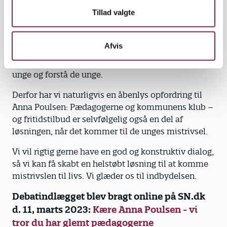
være svær, og de har brug for nogle til at guide dem.
Tillad valgte
Mange unge, der føler sig ensomme har brug for
inkluderende fællesskaber. Det fællesskab kan de
Afvis
fleste finde i klubberne, hvor der er pædagoger, der
med deres faglighed kan se de unge, tale med de
unge og forstå de unge.
Derfor har vi naturligvis en åbenlys opfordring til
Anna Poulsen: Pædagogerne og kommunens klub –
og fritidstilbud er selvfølgelig også en del af
løsningen, når det kommer til de unges mistrivsel.
Vi vil rigtig gerne have en god og konstruktiv dialog,
så vi kan få skabt en helstøbt løsning til at komme
mistrivslen til livs. Vi glæder os til indbydelsen.
Debatindlægget blev bragt online på SN.dk
d. 11, marts 2023:
Kære Anna Poulsen - vi
tror du har glemt pædagogerne