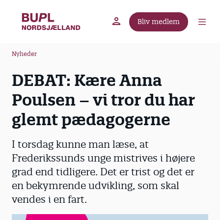
G
å
Bliv medlem
t
BUPL.dk
A-kassen
Lokal fagforening
i
B
l
Nyheder
r
h
DEBAT: Kære Anna
ø
o
v
d
Poulsen – vi tror du har
e
k
d
glemt pædagogerne
r
i
u
n
I torsdag kunne man læse, at
m
d
Frederikssunds unge mistrives i højere
m
h
grad end tidligere. Det er trist og det er
o
e
l
en bekymrende udvikling, som skal
d
vendes i en fart.