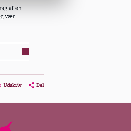
brag af en
og vær
Udskriv
Del