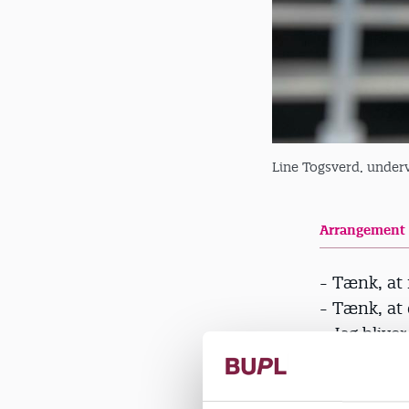
Line Togsverd, under
Arrangement
- Tænk, at 
- Tænk, at 
- Jeg blive
Sådan har e