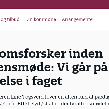
og tilbud
Din kommune
Arrangementer
omsforsker inden
ensmøde: Vi går på
lse i faget
en Line Togsverd lover en aften fuld af pædag
aget, når BUPL Sydøst afholder fyraftensmødet 