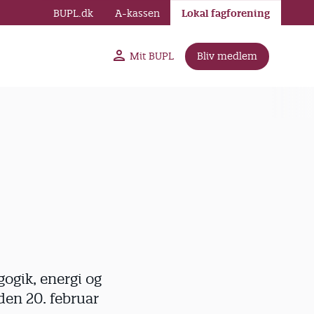
BUPL.dk
A-kassen
Lokal fagforening
Mit BUPL
Bliv medlem
ogik, energi og
den 20. februar