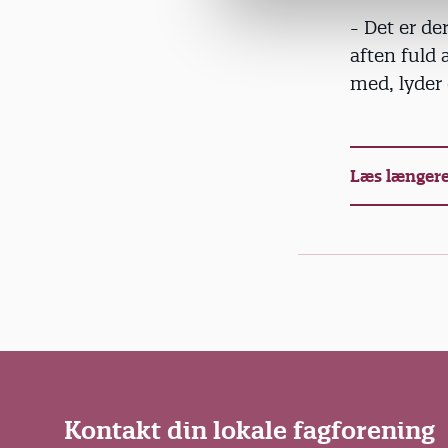
a
- Det er der
l
g
aften fuld 
med, lyder
Læs længere
Kontakt din lokale fagforening