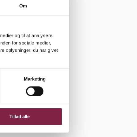
Om
se i
ing af
emmernes
 medier og til at analysere
nden for sociale medier,
e oplysninger, du har givet
traditioner,
Marketing
ra Line
gfaglige
Tillad alle
 børn en