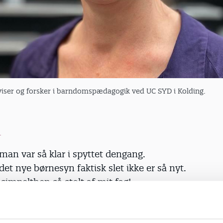
viser og forsker i barndomspædagogik ved UC SYD i Kolding.
man var så klar i spyttet dengang.
det nye børnesyn faktisk slet ikke er så nyt.
r simpelthen så stolt af mit fag!
n del af reaktionerne lydt, når Line Togsverd har fac