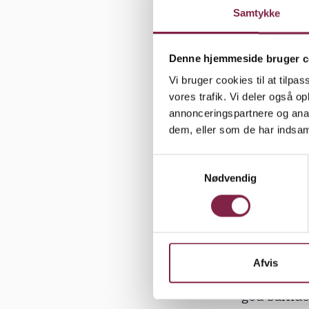
værksteder
Samtykke
Sammen me
professione
Denne hjemmeside bruger c
barndomspæ
Vi bruger cookies til at tilpas
tur, når hu
vores trafik. Vi deler også 
annonceringspartnere og anal
Tilmeld di
dem, eller som de har indsaml
- Jeg glæder
S
Nødvendig
værdier og 
a
m
Togsverd.
t
y
I projekte
k
ståsteder v
k
Afvis
pædagogudd
e
god barnd
v