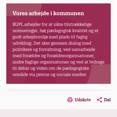
Vores arbejde i kommunen
BUPL arbejder for at sikre tilstrækkelige
normeringer, høj pædagogisk kvalitet og et
godt arbejdsmiljø med plads til faglig
udvikling. Det sker gennem dialog med
politikere og forvaltning, ved samarbejde
med forældre og forældreorganisationer,
andre faglige organisationer og ved at bidrage
til debat og viden om de pædagogiske
område via presse og sociale medier.
Opens in a new window
Opens in a new win
Opens in a
Udskriv
Del