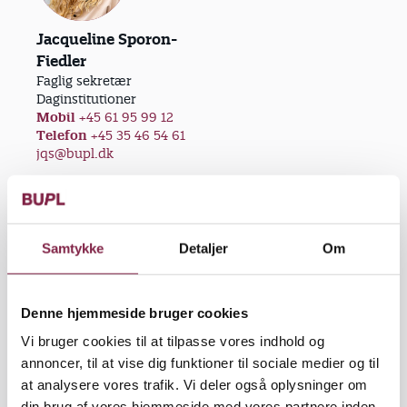
Jacqueline Sporon-
Fiedler
Faglig sekretær
Daginstitutioner
Mobil
+45 61 95 99 12
Telefon
+45 35 46 54 61
jqs@bupl.dk
Samtykke
Detaljer
Om
Anders Peter Olsen
Denne hjemmeside bruger cookies
Fællestillidsrepræsentant
Skole og fritid
Vi bruger cookies til at tilpasse vores indhold og
Mobil
+45 21 64 86 52
annoncer, til at vise dig funktioner til sociale medier og til
anpo@bupl.dk
at analysere vores trafik. Vi deler også oplysninger om
din brug af vores hjemmeside med vores partnere inden