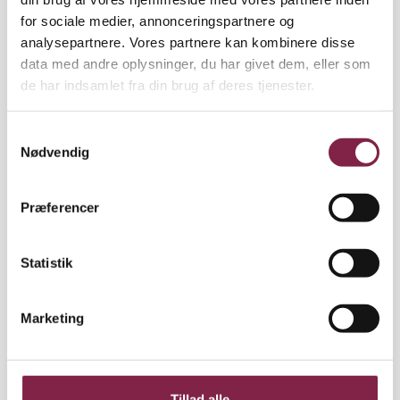
for sociale medier, annonceringspartnere og
analysepartnere. Vores partnere kan kombinere disse
data med andre oplysninger, du har givet dem, eller som
de har indsamlet fra din brug af deres tjenester.
Tine Simonsen
Fællestillidsrepræsentant
S
Daginstitutioner
Nødvendig
Mobil
+45 21 26 36 09
a
tiso@bupl.dk
m
t
Præferencer
y
k
k
Statistik
e
v
Rikke Pia Kristoffersen
Marketing
a
Ledertillidsrepræsentant
Daginstitutioner Stevns
l
Telefon
+45 31 18 25 71
g
rikkri@stevns.dk
Tillad alle