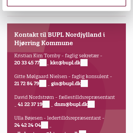
Lokalaftale om arbejdstid for pædagoger.pdf
Kontakt til BUPL Nordjylland i
Hjørring Kommune
Kristian Kim Tornby - faglig sekretær -
20 33 45 77
kkt@bupl.dk
-
Gitte Mølgaard Nielsen - faglig konsulent -
21 72 84 79
gin@bupl.dk
-
David Nordstrøm - fællestilldsrepræsentant
41 22 37 19
dnm@bupl.dk
-
-
Ulla Bøjesen - ledertilldsrepræsentant -
24 42 24 04
-