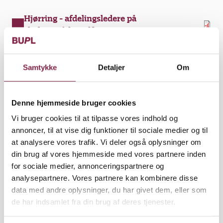
Hjørring - afdelingsledere på
skoleområdet.pdf
Forhåndsaftale BUPL ledere
dagtilbudsområdet 01.01.23.pdf
Samtykke
Detaljer
Om
Hjørring skole - tillæg
Denne hjemmeside bruger cookies
Hjørring - Hjørring Skole - tillæg.pdf
Vi bruger cookies til at tilpasse vores indhold og
annoncer, til at vise dig funktioner til sociale medier og til
at analysere vores trafik. Vi deler også oplysninger om
Aftaler for pædagoger
din brug af vores hjemmeside med vores partnere inden
for sociale medier, annonceringspartnere og
analysepartnere. Vores partnere kan kombinere disse
Forhåndsaftale for pædagoger indenfor
data med andre oplysninger, du har givet dem, eller som
skole- og dagtilbudsområdet
de har indsamlet fra din brug af deres tjenester.