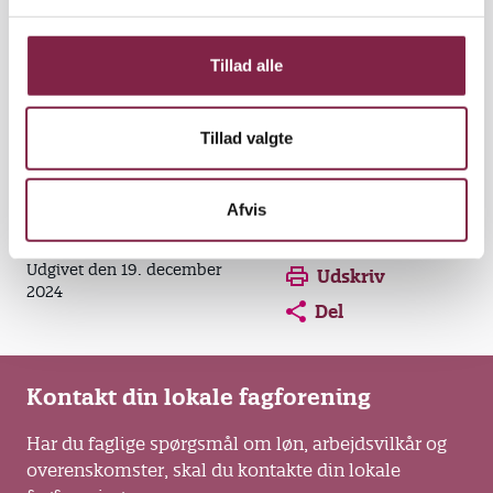
l
17. november: Skab magiske øjeblikke i hverdagen
g
ved Mathilde Ørts Ottosen
Tillad alle
Her kan du hente en oversigt over vores
fyraftensmøder i hele 2025
Tillad valgte
BUPL Fyn Arrangementer 2025.pdf
Afvis
Opens in a new window
Opens in a new win
Opens in a
Udgivet den 19. december
Udskriv
2024
Del
Kontakt din lokale fagforening
Har du faglige spørgsmål om løn, arbejdsvilkår og
overenskomster, skal du kontakte din lokale