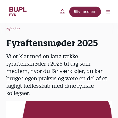
G
å
Bliv medlem
t
BUPL.dk
A-kassen
Lokal fagforening
i
B
l
Nyheder
r
h
Fyraftensmøder 2025
ø
o
v
d
e
k
Vi er klar med en lang række
d
r
fyraftensmøder i 2025 til dig som
i
u
medlem, hvor du får værktøjer, du kan
n
m
bruge i egen praksis og være en del af et
d
m
fagligt fællesskab med dine fynske
h
o
e
kollegaer.
l
d