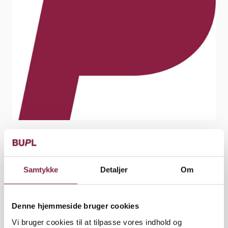
Artikel
Udgivet den 19. december 2024
Samtykke
Detaljer
Om
Vores fyraftensmøder er til dig, der er medlem af
BUPL Fyn eller PLS. Her får du ny viden og
inspiration til din pædagogiske praksis, og
Denne hjemmeside bruger cookies
tilmelding til dem alle er åben.
Vi bruger cookies til at tilpasse vores indhold og