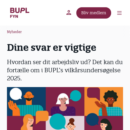
G
å
Bliv medlem
t
BUPL.dk
A-kassen
Lokal fagforening
i
B
l
Nyheder
r
h
Dine svar er vigtige
ø
o
v
d
e
k
Hvordan ser dit arbejdsliv ud? Det kan du
d
r
fortælle om i BUPL’s vilkårsundersøgelse
i
u
2025.
n
m
d
m
h
o
e
l
d