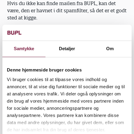
Hvis du ikke kan finde mailen fra BUPL, kan det
være, den er havnet i dit spamfilter, så det er et godt
sted at kigge.
Vi håber, du vil svare på undersøgelsen, for det
giver BUPL vigtig viden, som vi kan bruge i det
politiske arbejde for at skabe gode rammer for dit
Samtykke
Detaljer
Om
arbejdsliv.
Del undersøgelsen med dine kolleger
Denne hjemmeside bruger cookies
Når der er mange medlemmer, som svarer på
Vi bruger cookies til at tilpasse vores indhold og
vilkårsundersøgelsen, får BUPL et godt indblik i
annoncer, til at vise dig funktioner til sociale medier og til
pædagogers og pædagogfaglige lederes arbejdsliv.
at analysere vores trafik. Vi deler også oplysninger om
Det er vigtigt for det fortsatte politiske arbejde for
din brug af vores hjemmeside med vores partnere inden
medlemmernes arbejdsmiljø og for gode rammer
for sociale medier, annonceringspartnere og
for det pædagogiske arbejde.
analysepartnere. Vores partnere kan kombinere disse
data med andre oplysninger, du har givet dem, eller som
Hvis du vil hjælpe med at sikre, at mange svarer,
de har indsamlet fra din brug af deres tjenester.
kan du opfordre dine kolleger til at svare. Du kan