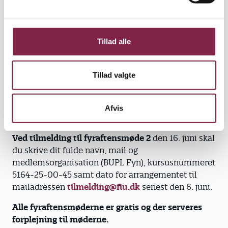
a
første del ud af fire kurser. Kurserne 2, 3 og 4
l
gennemføres senere i 2025. Begge kurser afholdes i
g
FH Fyns lokaler på Lumbyvej 19, 5000 Odense C.
Tillad alle
Ved tilmelding til fyraftensmøde 1
den 8. april skal
du skrive dit fulde navn, mail og
Tillad valgte
medlemsorganisation (BUPL Fyn), kursusnummeret
5164-25-00-44 samt dato for arrangementet til
mailadressen
tilmelding@fiu.dk
senest den 31.
Afvis
marts.
Ved tilmelding til fyraftensmøde 2
den 16. juni skal
du skrive dit fulde navn, mail og
medlemsorganisation (BUPL Fyn), kursusnummeret
5164-25-00-45 samt dato for arrangementet til
mailadressen
tilmelding@fiu.dk
senest den 6. juni.
Alle fyraftensmøderne er gratis og der serveres
forplejning til møderne.