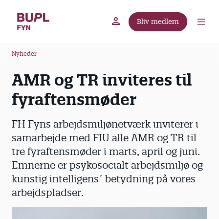
G
å
Bliv medlem
t
BUPL.dk
A-kassen
Lokal fagforening
i
B
l
Nyheder
r
h
AMR og TR inviteres til
ø
o
v
d
fyraftensmøder
e
k
d
r
FH Fyns arbejdsmiljønetværk inviterer i
i
u
n
samarbejde med FIU alle AMR og TR til
m
d
tre fyraftensmøder i marts, april og juni.
m
h
Emnerne er psykosocialt arbejdsmiljø og
o
e
kunstig intelligens´ betydning på vores
l
arbejdspladser.
d