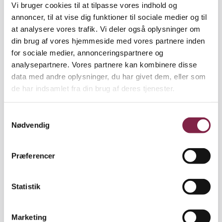
Vi bruger cookies til at tilpasse vores indhold og
kursusnummeret 5167-25-00-01 samt dato for
annoncer, til at vise dig funktioner til sociale medier og til
arrangementet til mailadressen
tilmelding@fiu.dk
at analysere vores trafik. Vi deler også oplysninger om
Fyraftensmøde 2 og 3 den 8. april og den 16. juni
din brug af vores hjemmeside med vores partnere inden
kl. 16.30-19.30:
for sociale medier, annonceringspartnere og
Disse to fyraftensmøder ”Psykosocialt arbejdsmiljø:
analysepartnere. Vores partnere kan kombinere disse
Afdækning” tager udgangspunkt i den nye
data med andre oplysninger, du har givet dem, eller som
bekendtgørelse om systematisk arbejdsmiljø.
de har indsamlet fra din brug af deres tjenester.
Fokus er her på det psykosociale arbejdsmiljø -
med særlig vægt på afdækning af blandt andet:
S
Nødvendig
a
stor arbejdsmængde og tidspres
m
høje følelsesmæssige krav i arbejdet med
t
mennesker
Præferencer
y
uklare og modstridende krav i arbejdet
k
krænkende handlinger, herunder mobning og
k
Statistik
seksuel chikane
e
arbejdsrelateret vold
v
Marketing
Kurserne ”Psykosocialt arbejdsmiljø: Afdækning” er