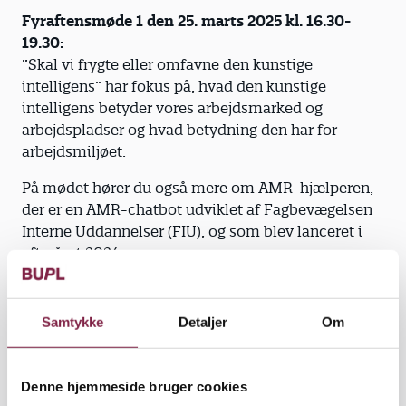
Fyraftensmøde 1 den 25. marts 2025 kl. 16.30-
19.30:
”Skal vi frygte eller omfavne den kunstige
intelligens” har fokus på, hvad den kunstige
intelligens betyder vores arbejdsmarked og
arbejdspladser og hvad betydning den har for
arbejdsmiljøet.
På mødet hører du også mere om AMR-hjælperen,
der er en AMR-chatbot udviklet af Fagbevægelsen
Interne Uddannelser (FIU), og som blev lanceret i
efteråret 2024.
Dette fyraftensmøde afholdes i Odin Havnepark
(Fabrikken), Lumbyvej 11, 5000 0dense C.
Samtykke
Detaljer
Om
Tilmeldingsfristen til ”Skal vi frygte eller omfavne
den kunstige intelligens” er den 17. marts.
Du
tilmelder dig ved at skrive dit fulde navn, mail og
Denne hjemmeside bruger cookies
medlemsorganisation (BUPL Fyn),