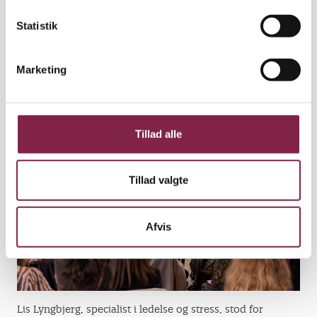
k
k
Statistik
e
I løbet af foredragene var der også tid til at tale med
v
sidemanden og reflektere over egen lederpraksis.
Marketing
a
l
g
Tillad alle
Tillad valgte
Afvis
Lis Lyngbjerg, specialist i ledelse og stress, stod for