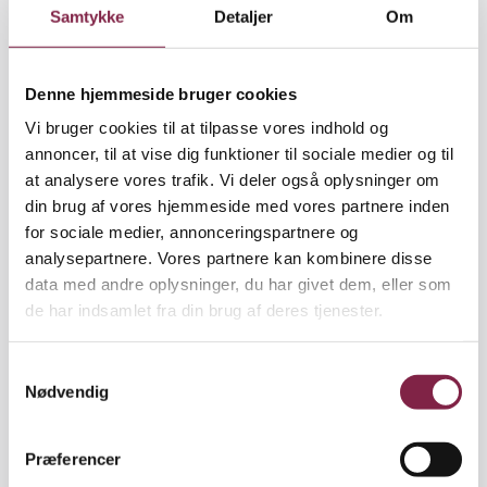
Samtykke
Detaljer
Om
Denne hjemmeside bruger cookies
Vi bruger cookies til at tilpasse vores indhold og
annoncer, til at vise dig funktioner til sociale medier og til
Dagens første foredragsholder var Kurt Klaudi Klausen,
at analysere vores trafik. Vi deler også oplysninger om
professor i offentlig ledelse på Syddansk Universitet. Han
din brug af vores hjemmeside med vores partnere inden
talte om de ændrede krav og forventninger til
for sociale medier, annonceringspartnere og
institutionsledere gennem de seneste årtier.
analysepartnere. Vores partnere kan kombinere disse
data med andre oplysninger, du har givet dem, eller som
de har indsamlet fra din brug af deres tjenester.
S
Nødvendig
a
m
t
Præferencer
y