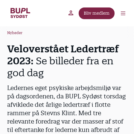
G
å
Bliv medlem
t
BUPL.dk
A-kassen
Lokal fagforening
i
B
l
Nyheder
r
h
Veloverstået Ledertræf
ø
o
v
d
2023:
Se billeder fra en
e
k
d
god dag
r
i
u
n
Ledernes eget psykiske arbejdsmiljø var
m
d
på dagsordenen, da BUPL Sydøst torsdag
m
h
afviklede det årlige ledertræf i flotte
o
e
l
rammer på Stevns Klint. Med tre
d
relevante foredrag var der masser af stof
til eftertanke for lederne kun afbrudt af