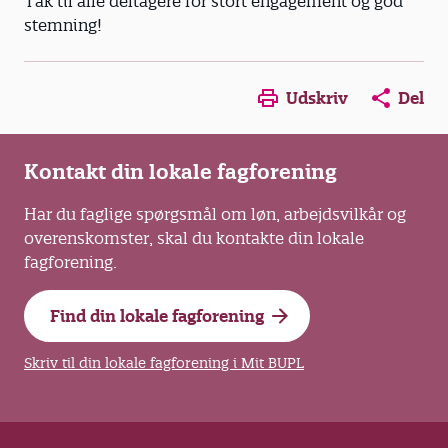
Tak til alle deltagere for stort engagement og god
stemning!
Opens in a new window
Opens in a new win
Opens in a
Udskriv
Del
Kontakt din lokale fagforening
Har du faglige spørgsmål om løn, arbejdsvilkår og
overenskomster, skal du kontakte din lokale
fagforening.
Find din lokale fagforening
Skriv til din lokale fagforening i Mit BUPL