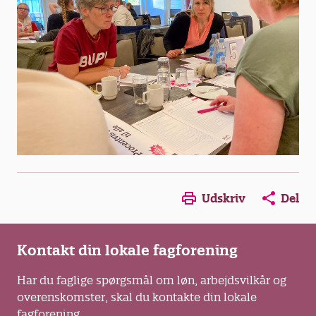
Opens in a new window
Opens in a new win
Opens in a
Udskriv
Del
Kontakt din lokale fagforening
Har du faglige spørgsmål om løn, arbejdsvilkår og
overenskomster, skal du kontakte din lokale
fagforening.