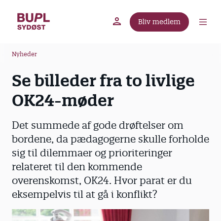
G
å
Bliv medlem
t
BUPL.dk
A-kassen
Lokal fagforening
i
B
l
Nyheder
r
h
Se billeder fra to livlige
ø
o
v
d
OK24-møder
e
k
d
r
Det summede af gode drøftelser om
i
u
n
bordene, da pædagogerne skulle forholde
m
d
sig til dilemmaer og prioriteringer
m
h
relateret til den kommende
o
e
overenskomst, OK24. Hvor parat er du
l
eksempelvis til at gå i konflikt?
d