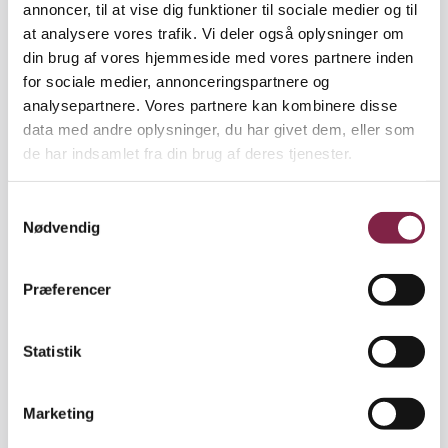
annoncer, til at vise dig funktioner til sociale medier og til
at analysere vores trafik. Vi deler også oplysninger om
din brug af vores hjemmeside med vores partnere inden
for sociale medier, annonceringspartnere og
analysepartnere. Vores partnere kan kombinere disse
data med andre oplysninger, du har givet dem, eller som
de har indsamlet fra din brug af deres tjenester.
S
Nødvendig
a
m
t
Præferencer
y
k
k
Statistik
e
v
Marketing
a
l