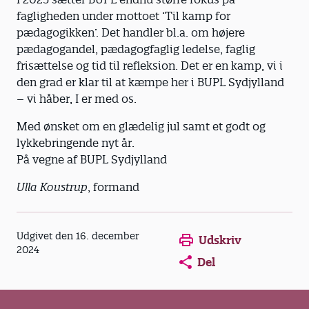
fagligheden under mottoet ’Til kamp for
pædagogikken’. Det handler bl.a. om højere
pædagogandel, pædagogfaglig ledelse, faglig
frisættelse og tid til refleksion. Det er en kamp, vi i
den grad er klar til at kæmpe her i BUPL Sydjylland
– vi håber, I er med os.
Med ønsket om en glædelig jul samt et godt og
lykkebringende nyt år.
På vegne af BUPL Sydjylland
Ulla Koustrup
, formand
Opens in a new window
Opens in a new win
Opens in a
Udgivet den 16. december
Udskriv
2024
Del