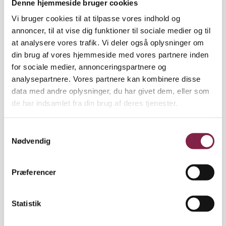
Denne hjemmeside bruger cookies
Lønkampen kommer til at fortsætte i 2025. Vi er
Vi bruger cookies til at tilpasse vores indhold og
allerede godt i gang med lokale lønforhandlinger i
annoncer, til at vise dig funktioner til sociale medier og til
kommunerne, og næste år bliver et af de helt store
at analysere vores trafik. Vi deler også oplysninger om
fokuspunkter forberedelse til
din brug af vores hjemmeside med vores partnere inden
overenskomstforhandlingerne i 2026. Her skal vi
for sociale medier, annonceringspartnere og
bygge oven på de gode resultater, vi allerede har
analysepartnere. Vores partnere kan kombinere disse
opnået.
data med andre oplysninger, du har givet dem, eller som
de har indsamlet fra din brug af deres tjenester.
Stærke tillidsvalgte skaber resultater
for medlemmerne
S
Et andet fokuspunkt for det kommende år bliver
Nødvendig
a
styrkelse af de tillidsvalgte. Det er hjerteblod for os
m
her i BUPL Sydjylland, fordi vi ved, at stærke
t
tillidsvalgte skaber resultater for medlemmerne. De
Præferencer
y
sikrer bedre vilkår på arbejdspladserne, værner om
k
fagligheden og er med til at bygge det fællesskab,
k
Statistik
der gør os stærke. Derfor er vores opgave som
e
fagforening at gøre alt, hvad vi kan for at styrke og