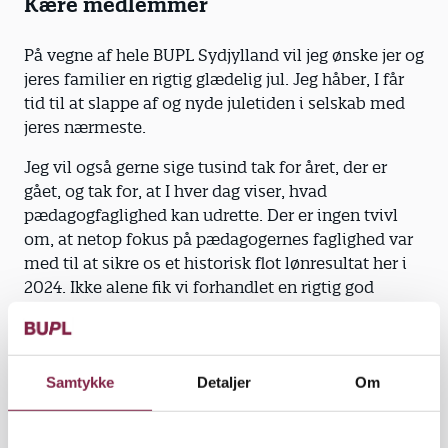
Kære medlemmer
På vegne af hele BUPL Sydjylland vil jeg ønske jer og
jeres familier en rigtig glædelig jul. Jeg håber, I får
tid til at slappe af og nyde juletiden i selskab med
jeres nærmeste.
Jeg vil også gerne sige tusind tak for året, der er
gået, og tak for, at I hver dag viser, hvad
pædagogfaglighed kan udrette. Der er ingen tvivl
om, at netop fokus på pædagogernes faglighed var
med til at sikre os et historisk flot lønresultat her i
2024. Ikke alene fik vi forhandlet en rigtig god
overenskomst på plads – sammen med
trepartsaftalen har vi også indhentet en del af vores
lønefterslæb og sikret et markant lønløft til
pædagoger og ledere. Det er en stor sejr, som jeg er
Samtykke
Detaljer
Om
rigtig stolt af, og som vi kun fik kæmpet hjem i kraft
af vores store faglige fællesskab. Tak for det.