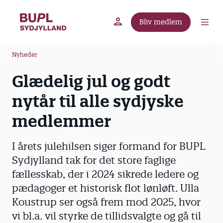
G
å
Bliv medlem
t
BUPL.dk
A-kassen
Lokal fagforening
i
B
l
Nyheder
r
h
Glædelig jul og godt
ø
o
v
d
nytår til alle sydjyske
e
k
d
medlemmer
r
i
u
n
I årets julehilsen siger formand for BUPL
m
d
Sydjylland tak for det store faglige
m
h
fællesskab, der i 2024 sikrede ledere og
o
e
l
pædagoger et historisk flot lønløft. Ulla
d
Koustrup ser også frem mod 2025, hvor
vi bl.a. vil styrke de tillidsvalgte og gå til