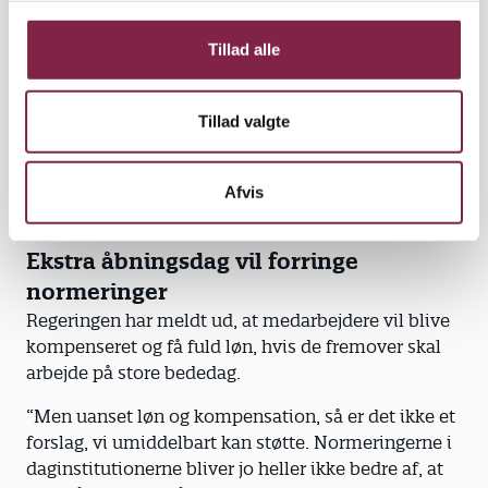
”Vi har brug for flere pædagoger og ledere, men det
g
får man altså ikke ved at fjerne en helligdag. Det gør
Tillad alle
man ved at hæve lønnen og tage hånd om
arbejdsmiljøet, så der er tid til at løfte opgaven og
plads til faglig fordybelse. Det kunne få flere til at gå
Tillad valgte
op i tid, og flere ville kunne holde til et langt
arbejdsliv som pædagog. Desuden ville det blive
endnu mere attraktivt at tage en
Afvis
pædagoguddannelse,” siger Ulla Koustrup.
Ekstra åbningsdag vil forringe
normeringer
Regeringen har meldt ud, at medarbejdere vil blive
kompenseret og få fuld løn, hvis de fremover skal
arbejde på store bededag.
“Men uanset løn og kompensation, så er det ikke et
forslag, vi umiddelbart kan støtte. Normeringerne i
daginstitutionerne bliver jo heller ikke bedre af, at