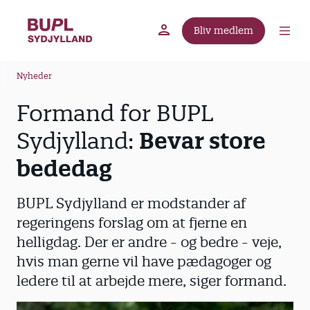
G
å
Bliv medlem
t
BUPL.dk
A-kassen
Lokal fagforening
i
B
l
Nyheder
r
h
Formand for BUPL
ø
o
v
d
Sydjylland:
Bevar store
e
k
d
bededag
r
i
u
n
BUPL Sydjylland er modstander af
m
d
regeringens forslag om at fjerne en
m
h
helligdag. Der er andre - og bedre - veje,
o
e
l
hvis man gerne vil have pædagoger og
d
ledere til at arbejde mere, siger formand.