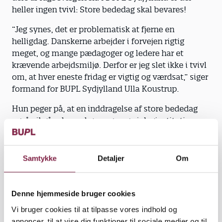
heller ingen tvivl: Store bededag skal bevares!
”Jeg synes, det er problematisk at fjerne en
helligdag. Danskerne arbejder i forvejen rigtig
meget, og mange pædagoger og ledere har et
krævende arbejdsmiljø. Derfor er jeg slet ikke i tvivl
om, at hver eneste fridag er vigtig og værdsat,” siger
formand for BUPL Sydjylland Ulla Koustrup.
Hun peger på, at en inddragelse af store bededag
også vil gå ud over børn og unge i daginstitution,
skole og SFO.
Samtykke
Detaljer
Om
Helligdagene giver børn og
Denne hjemmeside bruger cookies
forældre et pusterum med tid til
Vi bruger cookies til at tilpasse vores indhold og
nærvær og samvær. Og det er
annoncer, til at vise dig funktioner til sociale medier og til