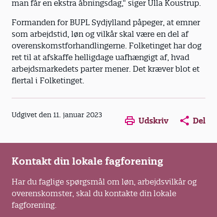
man får en ekstra åbningsdag,” siger Ulla Koustrup.
Formanden for BUPL Sydjylland påpeger, at emner
som arbejdstid, løn og vilkår skal være en del af
overenskomstforhandlingerne. Folketinget har dog
ret til at afskaffe helligdage uafhængigt af, hvad
arbejdsmarkedets parter mener. Det kræver blot et
flertal i Folketinget.
Opens in a new window
Opens in a new win
Opens in a
Udgivet den 11. januar 2023
Udskriv
Del
Kontakt din lokale fagforening
Har du faglige spørgsmål om løn, arbejdsvilkår og
overenskomster, skal du kontakte din lokale
fagforening.