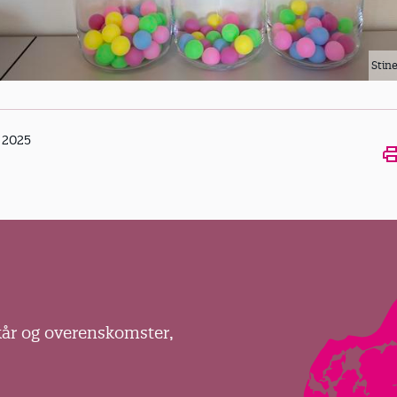
Stin
 2025
kår og overenskomster,