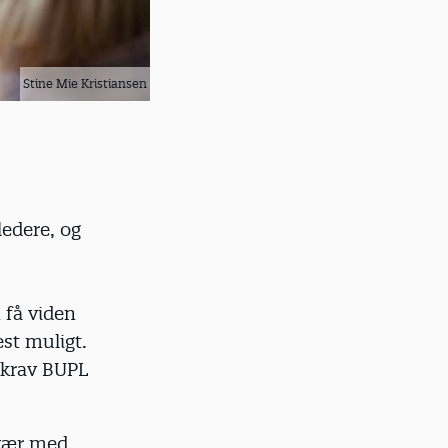
Stine Mie Kristiansen
ledere, og
 få viden
st muligt.
e krav BUPL
 vær med.