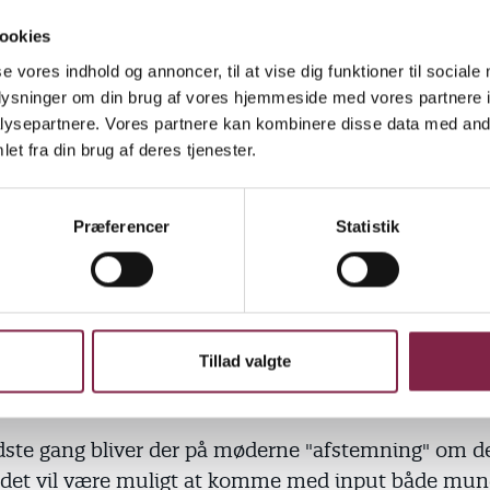
ookies
 flyer til dine kolleger
se vores indhold og annoncer, til at vise dig funktioner til sociale
oplysninger om din brug af vores hjemmeside med vores partnere i
ysepartnere. Vores partnere kan kombinere disse data med andr
n kollega med til medlemsmøde - jo flere der engage
et fra din brug af deres tjenester.
o bedre står vi i forhandlingerne. Du er meget velk
yer til jeres personalerum el lign.
Præferencer
Statistik
on til OK26-medlemsmøde i Esbjerg
on til OK26-medlemsmøde i Kolding
on til OK26-medlemsmøde i Aabenraa
Tillad valgte
merne bestemmer
dste gang bliver der på møderne "afstemning" om de
 det vil være muligt at komme med input både mund