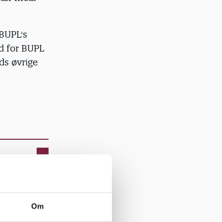
 BUPL's
d for BUPL
ds øvrige
Om