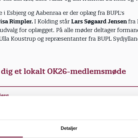
 i Esbjerg og Aabenraa er der oplæg fra BUPL's
lisa Rimpler.
I Kolding står
Lars Søgaard Jensen
fra
sudvalg for oplægget. På alle møder deltager forman
Ulla Koustrup og repræsentanter fra BUPL Sydjyllan
 dig et lokalt OK26-medlemsmøde
jerg
ing
Detaljer
enraa