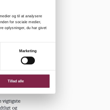
 medier og til at analysere
nden for sociale medier,
e oplysninger, du har givet
rer sig i
ommen til at
Marketing
Tillad alle
 vigtigste
tligt og