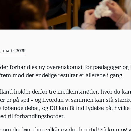
4. marts 2025
l der forhandles ny overenskomst for pædagoger og 
rem mod det endelige resultat er allerede i gang.
lland holder derfor tre medlemsmøder, hvor du kan
er er på spil - og hvordan vi sammen kan stå stærke
e løbende debat, og DU kan få indflydelse på, hvilk
ed til forhandlingsbordet.
 om din løn, dine vilkår og din fremtid! Så kom og