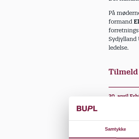
På møderne
formand
E
forretning
Sydjylland 
ledelse.
Tilmeld
30. april Esb
12. maj Kold
Samtykke
21. maj Aab