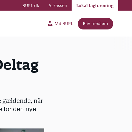
BUPL.dk
A-kassen
Lokal fagforening
Mit BUPL
Bliv medlem
Deltag
e gældende, når
 for den nye