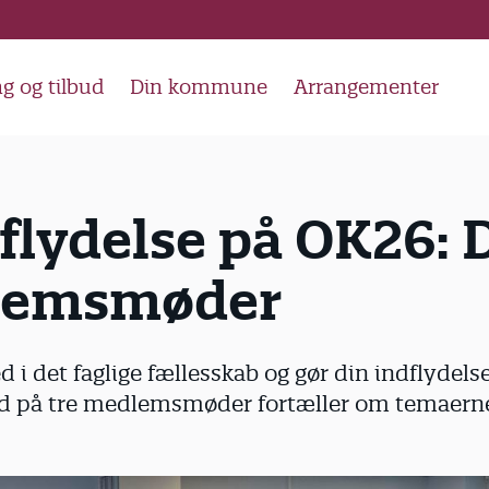
g og tilbud
Din kommune
Arrangementer
flydelse på OK26: 
lemsmøder
i det faglige fællesskab og gør din indflydels
d på tre medlemsmøder fortæller om temaerne