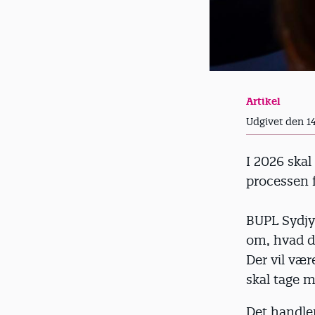
Artikel
Udgivet den 1
I 2026 ska
processen f
BUPL Sydjy
om, hvad d
Der vil vær
skal tage m
Det handler