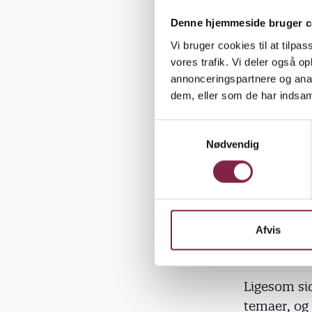
Denne hjemmeside bruger c
Print en
Vi bruger cookies til at tilpas
vores trafik. Vi deler også 
annonceringspartnere og anal
Tag gerne e
dem, eller som de har indsaml
debatten, j
printe en fl
S
Nødvendig
a
Invitati
m
Invitati
t
y
Invitati
k
k
Afvis
e
Medlem
v
a
Ligesom si
l
temaer, og
g