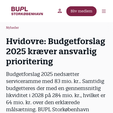
G
å
Bliv medlem
t
BUPL.dk
A-kassen
Lokal fagforening
i
B
l
Nyheder
r
h
Hvidovre: Budgetforslag
ø
o
v
d
2025 kræver ansvarlig
e
k
d
prioritering
r
i
u
n
Budgetforslag 2025 nedsætter
m
d
serviceramme med 83 mio. kr.. Samtidig
m
h
budgetteres der med en gennemsnitlig
o
e
l
likviditet i 2028 på 284 mio. kr., hvilket er
d
64 mio. kr. over den erklærede
målsætning. BUPL Storkøbenhavn