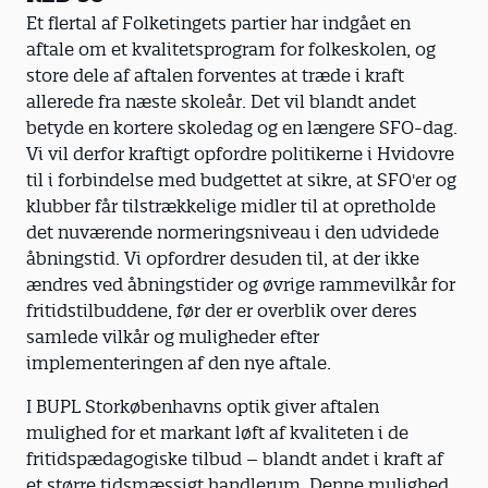
Et flertal af Folketingets partier har indgået en
aftale om et kvalitetsprogram for folkeskolen, og
store dele af aftalen forventes at træde i kraft
allerede fra næste skoleår. Det vil blandt andet
betyde en kortere skoledag og en længere SFO-dag.
Vi vil derfor kraftigt opfordre politikerne i Hvidovre
til i forbindelse med budgettet at sikre, at SFO'er og
klubber får tilstrækkelige midler til at opretholde
det nuværende normeringsniveau i den udvidede
åbningstid. Vi opfordrer desuden til, at der ikke
ændres ved åbningstider og øvrige rammevilkår for
fritidstilbuddene, før der er overblik over deres
samlede vilkår og muligheder efter
implementeringen af den nye aftale.
I BUPL Storkøbenhavns optik giver aftalen
mulighed for et markant løft af kvaliteten i de
fritidspædagogiske tilbud – blandt andet i kraft af
et større tidsmæssigt handlerum. Denne mulighed