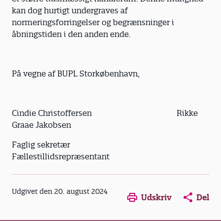
kan dog hurtigt undergraves af
normeringsforringelser og begrænsninger i
åbningstiden i den anden ende.
På vegne af BUPL Storkøbenhavn,
Cindie Christoffersen Rikke
Graae Jakobsen
Faglig sekretær
Fællestillidsrepræsentant
Opens in a new window
Opens in a new win
Opens in a
Udgivet den 20. august 2024
Udskriv
Del