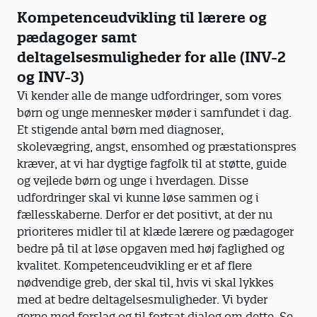
Kompetenceudvikling til lærere og
pædagoger samt
deltagelsesmuligheder for alle (INV-2
og INV-3)
Vi kender alle de mange udfordringer, som vores
børn og unge mennesker møder i samfundet i dag.
Et stigende antal børn med diagnoser,
skolevægring, angst, ensomhed og præstationspres
kræver, at vi har dygtige fagfolk til at støtte, guide
og vejlede børn og unge i hverdagen. Disse
udfordringer skal vi kunne løse sammen og i
fællesskaberne. Derfor er det positivt, at der nu
prioriteres midler til at klæde lærere og pædagoger
bedre på til at løse opgaven med høj faglighed og
kvalitet. Kompetenceudvikling er et af flere
nødvendige greb, der skal til, hvis vi skal lykkes
med at bedre deltagelsesmuligheder. Vi byder
gerne med forslag og til fortsat dialog om dette. Se