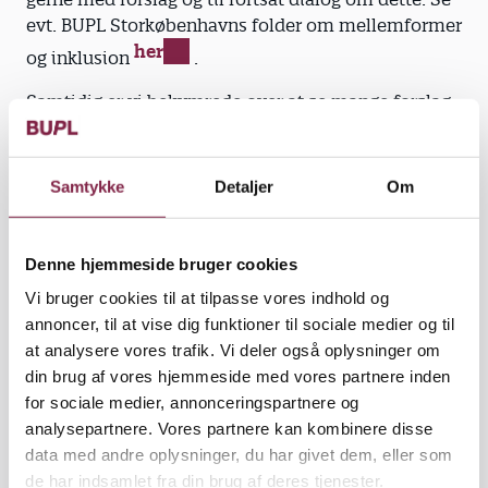
evt. BUPL Storkøbenhavns folder om mellemformer
her
og inklusion
.
Samtidig er vi bekymrede over at se mange forslag,
hvor midler til anbragte børn og børn med
udfordringer foreslås besparet. Specialiseret viden
og erfaring til indsatser for børn og unge fra hjem
Samtykke
Detaljer
Om
med skilsmisseproblematikker eller
alkoholproblemer, bør ikke afvikles. Hvis Hvidovre
vil lykkes med at knække kurven, skal vi sætte ind
Denne hjemmeside bruger cookies
med forebyggelse og tidlig indsats.
Vi bruger cookies til at tilpasse vores indhold og
annoncer, til at vise dig funktioner til sociale medier og til
at analysere vores trafik. Vi deler også oplysninger om
Fjernelse af bygningsmæssigt tillæg til
din brug af vores hjemmeside med vores partnere inden
dagtilbud i to etager – RED 46
for sociale medier, annonceringspartnere og
Det er en større organisatorisk opgave at være ansat
analysepartnere. Vores partnere kan kombinere disse
i en daginstitution i to etager. Derfor er det
data med andre oplysninger, du har givet dem, eller som
uhensigtsmæssigt at fjerne tillægget, som giver
de har indsamlet fra din brug af deres tjenester.