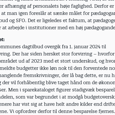
 er afhængig af personalets høje faglighed. Derfor er
, at man igen foreslår at sænke målet for pædagoga
bud og SFO. Det er ligeledes et faktum, at pædagog
 at arbejde i institutioner med en høj pædagogande
t:
mmunes dagtilbud overgik fra 1. januar 2024 til
ing. Der har siden hersket stor forvirring – hvorfor
området ud af 2023 med et stort underskud, og hvor
meldte budgetter ikke løn nok til den forventede n
manglende fremskrivninger, der lå bag dette, er nu h
g der vil forhåbentlig blive taget hånd om de økono
er. Men i sparekataloget figurer stadigvæk bespare
elen, som var begrundet i at modgå budgetoverskr
enere har vist sig at have helt andre kilder end drift
ne. Vi opfordrer derfor til denne besparelse fjernes