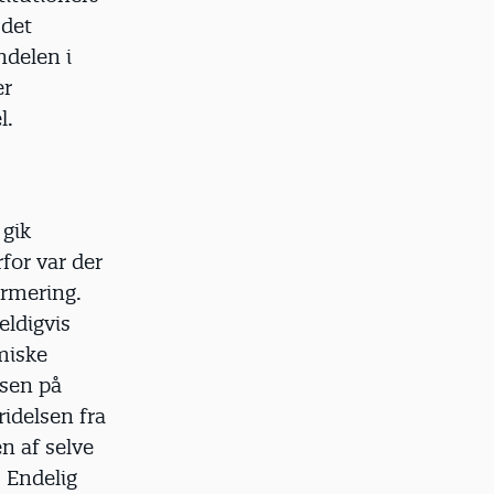
 det
ndelen i
er
l.
 gik
for var der
ormering.
eldigvis
miske
lsen på
idelsen fra
en af selve
. Endelig