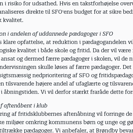
i risiko for udsathed. Hvis en takstforhøjelse overv
naliseres direkte til SFO'ens budget for at sikre bed
kvalitet.
ion i andelen af uddannede pædagoger i SFO
s klare opfattelse, at reduktion i pædagogandelen vi
iske kvalitet i både skole og fritid. Da der vil være
ansat og dermed færre pædagoger i skolen, vil de
ndervisningen skulle løses af færre pædagoger. Det
sigtsmæssig nedprioritering af SFO og fritidspædag
en tilsvarende højere andel af ufaglærte og tilsvare
 åbningstiden. Vi vil derfor stærkt fraråde dette for
f aftenåbent i klub
ring af fritidsklubbernes aftenåbning vil forringe de
e miljøer omkring kommunens børn og unge og gø
tiltrække pædagoger. Vi anbefaler, at Brøndby beva