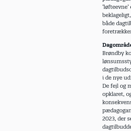
’løfteevne’
beklageligt
både dagtil
foretrækker
Dagområde
Brøndby ko
lønsumsstyr
dagtilbuds
i de nye ud
De fejl og 
opklaret, o
konsekvens
pædagogand
2023, der s
dagtilbudde