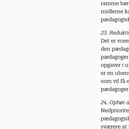
ramme børn 
midlerne ka
pædagogisk 
23. Redukt
Det er vore
den pædagog
pædagoger 
opgaver i u
er en uhen
som vil få 
pædagoger i
24. Ophør a
Nedpriorite
pædagogisk
sværere at 