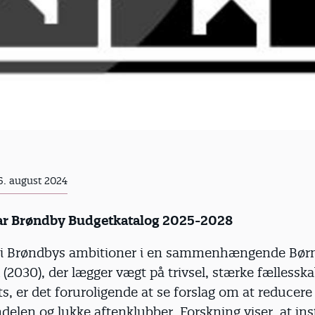
6. august 2024
ar Brøndby Budgetkatalog 2025-2028
i Brøndbys ambitioner i en sammenhængende Bør
 (2030), der lægger vægt på trivsel, stærke fællessk
ats, er det foruroligende at se forslag om at reducere
len og lukke aftenklubber. Forskning viser, at ins