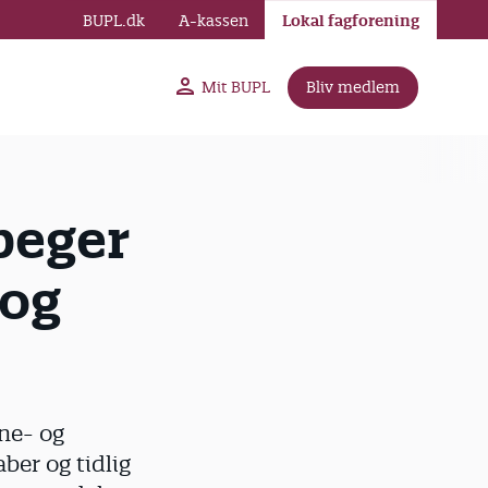
BUPL.dk
A-kassen
Lokal fagforening
Mit BUPL
Bliv medlem
peger
 og
ne- og
ber og tidlig