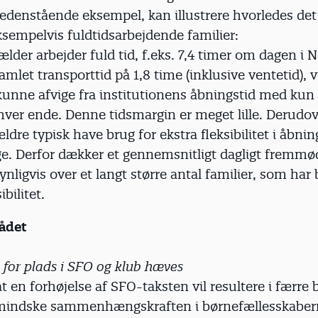
edenstående eksempel, kan illustrere hvorledes det
sempelvis fuldtidsarbejdende familier:
ælder arbejder fuld tid, f.eks. 7,4 timer om dagen i
amlet transporttid på 1,8 time (inklusive ventetid), v
 kunne afvige fra institutionens åbningstid med kun
hver ende. Denne tidsmargin er meget lille. Derudove
dre typisk have brug for ekstra fleksibilitet i åbni
ge. Derfor dækker et gennemsnitligt dagligt fremmø
nligvis over et langt større antal familier, som har
bilitet.
ådet
 for plads i SFO og klub hæves
 at en forhøjelse af SFO-taksten vil resultere i færre 
l mindske sammenhængskraften i børnefællesskaber