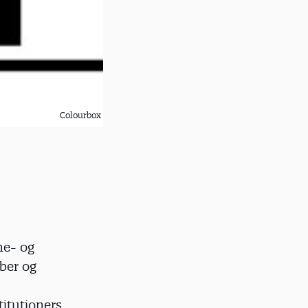
Colourbox
ne- og
aber og
titutioners