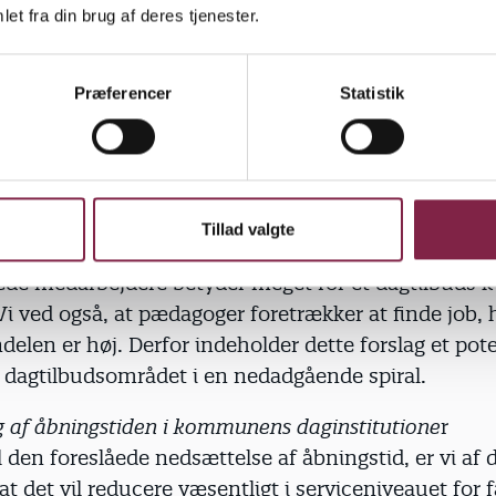
et fra din brug af deres tjenester.
dring af budgetteret pædagogandel i daginstitutio
old til dette forslag ganske enige i, at det vil få kon
Præferencer
Statistik
eten i Brøndby kommunes dagtilbud. Brøndby Komm
e været en forløber for høje ambitioner og høj
el og dertilhørende pædagogisk kvalitet. Det sætt
mt denne besparelse vedtages. Vores erfaring er, at e
 pædagogandel også betyder en højere pædagogandel
Tillad valgte
ættes er lavere. Vi ved fra forskning, at andelen af
de medarbejdere betyder meget for et dagtilbuds kv
Vi ved også, at pædagoger foretrækker at finde job, 
len er høj. Derfor indeholder dette forslag et poten
e dagtilbudsområdet i en nedadgående spiral.
g af åbningstiden i kommunens daginstitutione
r
til den foreslåede nedsættelse af åbningstid, er vi af 
 at det vil reducere væsentligt i serviceniveauet for f