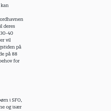
 kan
 Nordhavnen
il deres
 30-40
r vil
ngstiden på
de på 88
 behov for
børn i SFO,
ne og især