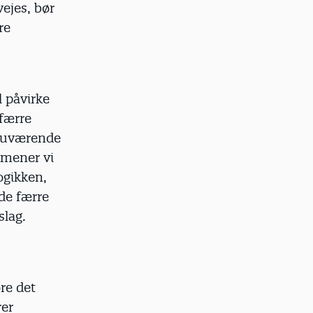
ejes, bør
re
l påvirke
 færre
 nuværende
 mener vi
ogikken,
nde færre
slag.
re det
rer