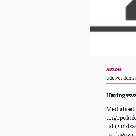
Artikel
Udgivet den 2
Høringssv
Med afsæt 
ungepolitik
tidlig inds
pædagogande