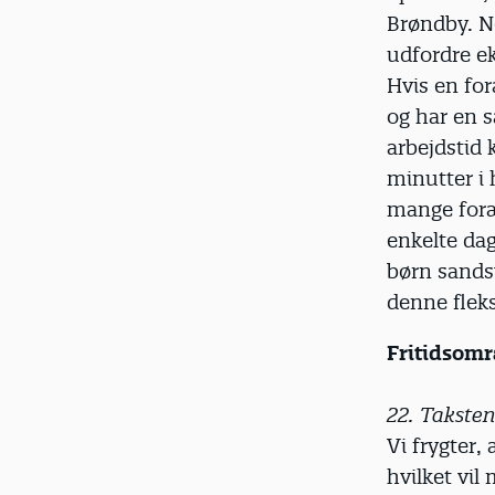
Brøndby. N
udfordre ek
Hvis en for
og har en s
arbejdstid
minutter i 
mange foræl
enkelte da
børn sandsy
denne fleksi
Fritidsomr
22. Taksten
Vi frygter,
hvilket vi