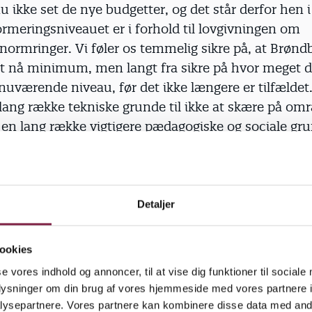
u ikke set de nye budgetter, og det står derfor hen i
rmeringsniveauet er i forhold til lovgivningen om
rmringer. Vi føler os temmelig sikre på, at Brønd
 at nå minimum, men langt fra sikre på hvor meget 
nuværende niveau, før det ikke længere er tilfældet
lang række tekniske grunde til ikke at skære på om
 en lang række vigtigere pædagogiske og sociale grun
å området.
tivt, at der er forslag om at styrke forebyggende og t
or børn i udsatte positioner, men bekymrende, at de
ed besparelser på de almenpædagogiske miljøer. For
Detaljer
e tidlige og særlige indsatser er et stærkt almenpæd
ndigt. Uden det risikerer vi færre fagligt uddanned
ookies
 manglende effekt af investeringerne. Vi kan derfo
se vores indhold og annoncer, til at vise dig funktioner til sociale
elsesforslagene, hvis de ikke sker på bekostning a
oplysninger om din brug af vores hjemmeside med vores partnere i
e ressource.
ysepartnere. Vores partnere kan kombinere disse data med andr