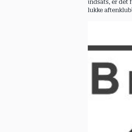
indsats, er det
d
lukke aftenklub