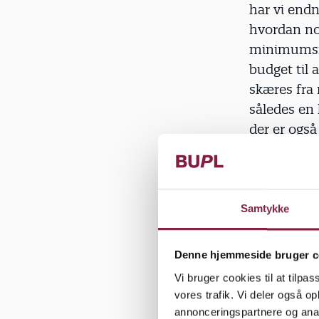
har vi endn
hvordan no
minimumsno
budget til
skæres fra 
således en 
der er også
at skære p
Det er posi
indsatser f
samtidig m
Samtykke
effekt af d
miljø nødve
Denne hjemmeside bruger c
børnene og
Vi bruger cookies til at tilpas
op om udvid
vores trafik. Vi deler også 
i nuværend
annonceringspartnere og anal