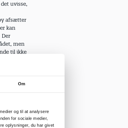
 det uvisse,
by afsætter
der kan
. Der
rådet, men
de til ikke
idlige
t sker
 at sikre
Om
agogisk
e omkring
r kun bakke
 medier og til at analysere
f reduktion
nden for sociale medier,
e oplysninger, du har givet