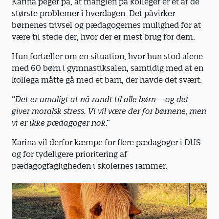
Karina peger på, at manglen på kolleger er et af de
største problemer i hverdagen. Det påvirker
børnenes trivsel og pædagogernes mulighed for at
være til stede der, hvor der er mest brug for dem.
Hun fortæller om en situation, hvor hun stod alene
med 60 børn i gymnastiksalen, samtidig med at en
kollega måtte gå med et barn, der havde det svært.
“
Det er umuligt at nå rundt til alle børn – og det
giver moralsk stress. Vi vil være der for børnene, men
vi er ikke pædagoger nok
.”
Karina vil derfor kæmpe for flere pædagoger i DUS
og for tydeligere prioritering af
pædagogfagligheden i skolernes rammer.