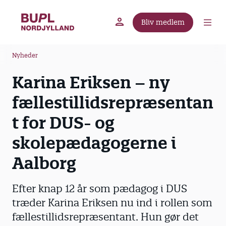
G
å
Bliv medlem
t
BUPL.dk
A-kassen
Lokal fagforening
i
B
l
Nyheder
r
h
Karina Eriksen – ny
ø
o
v
d
fællestillidsrepræsentan
e
k
d
t for DUS- og
r
i
u
skolepædagogerne i
n
m
d
Aalborg
m
h
o
e
Efter knap 12 år som pædagog i DUS
l
d
træder Karina Eriksen nu ind i rollen som
fællestillidsrepræsentant. Hun gør det