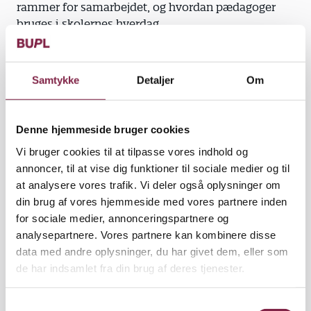
rammer for samarbejdet, og hvordan pædagoger
bruges i skolernes hverdag.
“
Der er et behov for en arbejdstidsaftale. Det
handler om, at vores arbejdsvilkår bliver beskyttet,
Samtykke
Detaljer
Om
og at vi ikke ender som faste vikarer, når lærere er
syge
.”
Hun vil arbejde for en mere ensartet tilgang til
Denne hjemmeside bruger cookies
forberedelsestid, færre forskelligheder mellem
Vi bruger cookies til at tilpasse vores indhold og
skolerne og klare aftaler, der understøtter både
annoncer, til at vise dig funktioner til sociale medier og til
faglighed og trivsel.
at analysere vores trafik. Vi deler også oplysninger om
din brug af vores hjemmeside med vores partnere inden
Bedre fysiske rammer og stærkere lærings- og
for sociale medier, annonceringspartnere og
DUS‑miljøer
analysepartnere. Vores partnere kan kombinere disse
Karina fremhæver behovet for ordentlige DUS-
data med andre oplysninger, du har givet dem, eller som
lokaler og gennemtænkte læringsmiljøer.
de har indsamlet fra din brug af deres tjenester.
Hun drømmer om, at skolerne får basisrum, der er
S