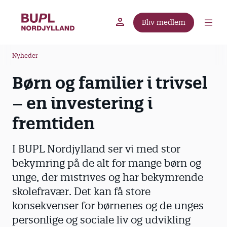
G
å
Bliv medlem
t
BUPL.dk
A-kassen
Lokal fagforening
i
B
l
Nyheder
r
h
Børn og familier i trivsel
ø
o
v
d
– en investering i
e
k
d
fremtiden
r
i
u
n
I BUPL Nordjylland ser vi med stor
m
d
bekymring på de alt for mange børn og
m
h
unge, der mistrives og har bekymrende
o
e
l
skolefravær. Det kan få store
d
konsekvenser for børnenes og de unges
personlige og sociale liv og udvikling