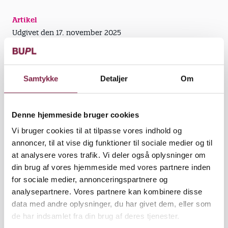
Artikel
Udgivet den 17. november 2025
Af Liselotte Thomsen. formand BUPL Nordjylland,
Niels Jernes Vej 8 B, 9220 Aalborg Øst.
Samtykke
Detaljer
Om
Udover at det rammer det enkelte barn/den enkelte
unge kan det også få store konsekvenser for hele
familien. Der er derfor alle mulige grunde til at vi
Denne hjemmeside bruger cookies
som samfund tilbyder løsninger, der kan hjælpe og
Vi bruger cookies til at tilpasse vores indhold og
støtte og være medvirkende til at børnene, de unge
annoncer, til at vise dig funktioner til sociale medier og til
og familien kommer tilbage i trivsel.
at analysere vores trafik. Vi deler også oplysninger om
din brug af vores hjemmeside med vores partnere inden
I BUPL Nordjylland tror vi ikke på én løsning som
for sociale medier, annonceringspartnere og
”one-size-fits-all”. Vi tror, at der skal et bredere syn
analysepartnere. Vores partnere kan kombinere disse
på – et syn der tager barnets/den unges perspektiv
data med andre oplysninger, du har givet dem, eller som
og derfor vil betyde mange forskellige løsninger,
de har indsamlet fra din brug af deres tjenester.
tilgange og indsatser.