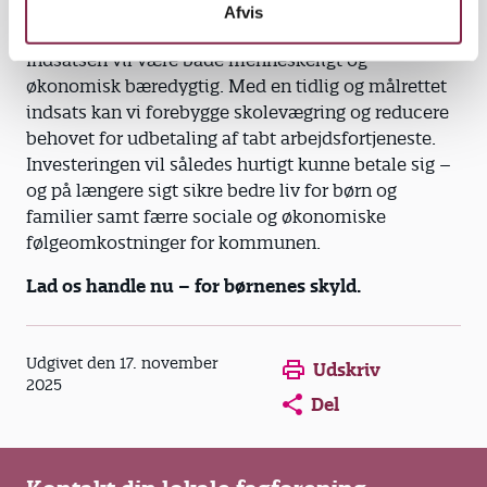
Afvis
del af klassefællesskabet igen.
Indsatsen vil være både menneskeligt og
økonomisk bæredygtig. Med en tidlig og målrettet
indsats kan vi forebygge skolevægring og reducere
behovet for udbetaling af tabt arbejdsfortjeneste.
Investeringen vil således hurtigt kunne betale sig –
og på længere sigt sikre bedre liv for børn og
familier samt færre sociale og økonomiske
følgeomkostninger for kommunen.
Lad os handle nu – for børnenes skyld.
Opens in a new window
Opens in a new win
Opens in a
Udgivet den 17. november
Udskriv
2025
Del