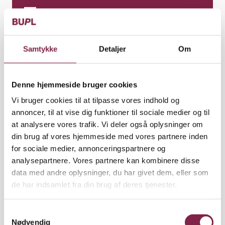
Faste lukkedage i fagforeningen
Samtykke
Detaljer
Om
Ring til din fagforeningen
Du kan ringe på BUPL Nordjyllands hovednummer
Denne hjemmeside bruger cookies
35 46 55 00 på følgende tidspunkter:
Vi bruger cookies til at tilpasse vores indhold og
annoncer, til at vise dig funktioner til sociale medier og til
Mandag, onsdag og fredag kl. 09.00 – 13.00
at analysere vores trafik. Vi deler også oplysninger om
Tirsdag og torsdag kl. 12.30 – 17.00
din brug af vores hjemmeside med vores partnere inden
for sociale medier, annonceringspartnere og
Find din fagforening
analysepartnere. Vores partnere kan kombinere disse
data med andre oplysninger, du har givet dem, eller som
BUPL Nordjyllands adresse er:
de har indsamlet fra din brug af deres tjenester.
Niels Jernes Vej 8 B
9220 Aalborg Øst
S
Nødvendig
Åbningstider i din fagforeningen
a