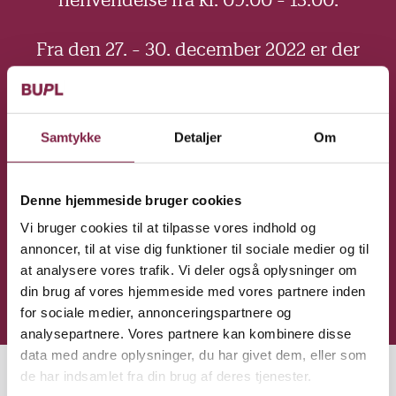
henvendelse fra kl. 09.00 - 13.00.
Fra den 27. - 30. december 2022 er der
telefonåbningstider for akutte situationer
fra kl. 10.00 - 12.00. Se herunder, hvilket
'akutnummer' du kan ringe på.
Samtykke
Detaljer
Om
Mandag den 2. januar 2023 er der
normale åbningstider i fagforeningen
Denne hjemmeside bruger cookies
igen.
Vi bruger cookies til at tilpasse vores indhold og
annoncer, til at vise dig funktioner til sociale medier og til
A-kassen kan i alle mellem jul og nytår
at analysere vores trafik. Vi deler også oplysninger om
din brug af vores hjemmeside med vores partnere inden
kontaktes på tlf. nr. 35 46 52 00.
for sociale medier, annonceringspartnere og
analysepartnere. Vores partnere kan kombinere disse
data med andre oplysninger, du har givet dem, eller som
de har indsamlet fra din brug af deres tjenester.
Den 27. december kan du