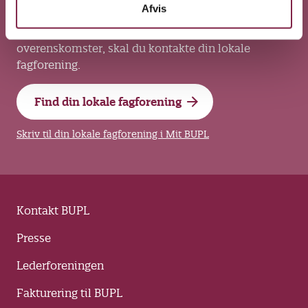
Kontakt din lokale fagforening
Afvis
Har du faglige spørgsmål om løn, arbejdsvilkår og
overenskomster, skal du kontakte din lokale
fagforening.
Find din lokale fagforening
Skriv til din lokale fagforening i Mit BUPL
Kontakt BUPL
Presse
Lederforeningen
Fakturering til BUPL