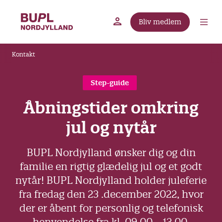
G
å
Bliv medlem
t
BUPL.dk
A-kassen
Lokal fagforening
i
B
l
Kontakt
r
h
ø
o
Step-guide
v
d
e
Åbningstider omkring
k
d
r
jul og nytår
i
u
n
m
d
BUPL Nordjylland ønsker dig og din
m
h
familie en rigtig glædelig jul og et godt
o
e
nytår! BUPL Nordjylland holder juleferie
l
fra fredag den 23 .december 2022, hvor
d
der er åbent for personlig og telefonisk