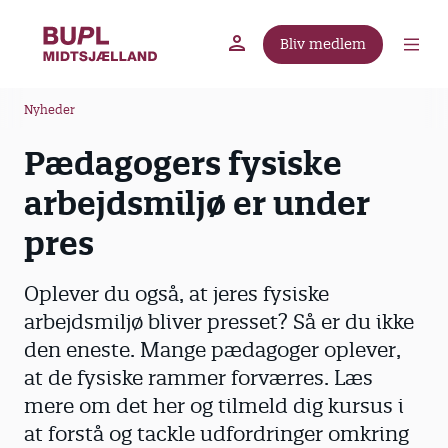
G
å
Bliv medlem
t
BUPL.dk
A-kassen
Lokal fagforening
i
B
l
Nyheder
r
h
Pædagogers fysiske
ø
o
v
d
arbejdsmiljø er under
e
k
d
pres
r
i
u
n
Oplever du også, at jeres fysiske
m
d
arbejdsmiljø bliver presset? Så er du ikke
m
h
den eneste. Mange pædagoger oplever,
o
e
l
at de fysiske rammer forværres. Læs
d
mere om det her og tilmeld dig kursus i
at forstå og tackle udfordringer omkring