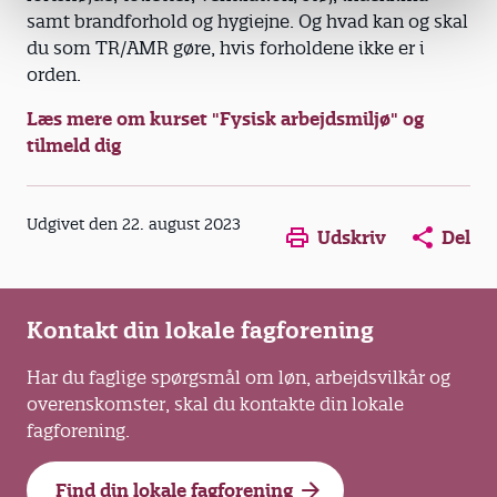
samt brandforhold og hygiejne. Og hvad kan og skal
du som TR/AMR gøre, hvis forholdene ikke er i
orden.
Læs mere om kurset "Fysisk arbejdsmiljø" og
tilmeld dig
Opens in a new window
Opens in a new win
Opens in a
Udgivet den 22. august 2023
Udskriv
Del
Kontakt din lokale fagforening
Har du faglige spørgsmål om løn, arbejdsvilkår og
overenskomster, skal du kontakte din lokale
fagforening.
Find din lokale fagforening