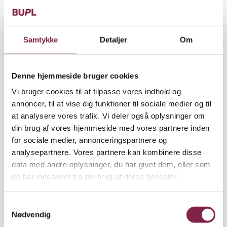
Stadig flere pædagoger oplever, at de fysiske
rammer i deres institution bliver stadigt dårligere.
Det begrænser pædagoger i muligheden for
pædagogiske udfoldelsesmuligheder, det forhøjer
Samtykke
Detaljer
Om
risikoen for arbejdsulykker, og det presser i sidste
ende pædagogerne på deres psykiske arbejdsmiljø.
Denne hjemmeside bruger cookies
Grupperum med for dårlig udluftning,
Vi bruger cookies til at tilpasse vores indhold og
personalestuer der også benyttes som stuer,
annoncer, til at vise dig funktioner til sociale medier og til
fællesrum med alt for højt støjniveau og
at analysere vores trafik. Vi deler også oplysninger om
legepladser der forfalder. Det kan rigtig mange
din brug af vores hjemmeside med vores partnere inden
pædagoger desværre nikke genkendende til.
for sociale medier, annonceringspartnere og
Kommunerne er pressede på deres anlægsudgifter,
analysepartnere. Vores partnere kan kombinere disse
og derfor bliver renovering eller nybyggeri af skoler
data med andre oplysninger, du har givet dem, eller som
og dagtilbud mange gange udskudt, stærkt
de har indsamlet fra din brug af deres tjenester.
reduceret eller helt sløjfet. Det er ærgerligt og ikke
godt for hverken den pædagogiske praksis eller
personalets fysiske og psykiske arbejdsmiljø.
S
Nødvendig
a
Seneste tendens er, at flere og flere kommuner