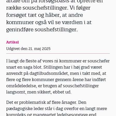
aftale om på forsøgsbasis at oprette en
række souschefstillinger. Vi følger
forsøget tæt og håber, at andre
kommuner også vil se værdien i at
genindføre soushefstillinger.
Artikel
Udgivet den 21. maj 2025
I langt de fleste af vores ni kommuner er souschefer
snart en saga blot. Stillingen har i høj grad været
anvendt på dagtilbudsområdet, men i takt med, at
flere og flere kommuner gennem årene har indført
områdeledelse, er brugen af souschefstillinger
langsomt, men sikkert, ebbet ud.
Det er problematisk af flere årsager. Den
pædagogiske leder står i dag overfor en langt mere
kompleks og mangeartet ledelsesopgave end