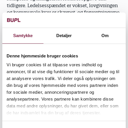
tidligere. Ledelsesspændet er vokset, lovgivningen
og kommunale krav er skærpet, og forventningerne
(fra såvel politikere, forvaltning, forældre og
børn/unge) til, hvad et pædagogisk tilbud kan
præstere og rumme, er vokset støt.
Samtykke
Detaljer
Om
Dertil kommer, at der er mangel på pædagogisk
uddannet personale og særligt pædagogisk
Denne hjemmeside bruger cookies
personale, der ønsker at blive ledere.
Souschefstillinger er de helt naturlige øvebaner for
Vi bruger cookies til at tilpasse vores indhold og
en potentiel kommende leder, og ved at afskære
annoncer, til at vise dig funktioner til sociale medier og til
medarbejderne muligheden for at prøve sig af i en
at analysere vores trafik. Vi deler også oplysninger om
lederorienteret stilling, så afskærer kommunerne
din brug af vores hjemmeside med vores partnere inden
sig også fra en livsvigtig kilde til fremtidig
for sociale medier, annonceringspartnere og
rekruttering ind i deres lederstillinger. Heldigvis
analysepartnere. Vores partnere kan kombinere disse
begynder der så småt at lyde nye toner fra de
data med andre oplysninger, du har givet dem, eller som
kommunale arbejdsgivere.
de har indsamlet fra din brug af deres tjenester.
Aftale om otte souschefstillinger