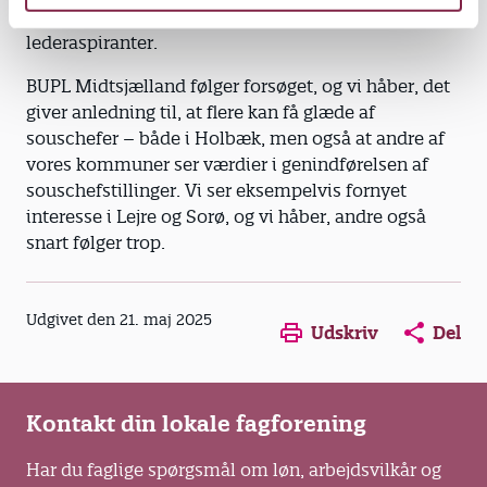
samtidig med, at det skaber en øvebane for
lederaspiranter.
BUPL Midtsjælland følger forsøget, og vi håber, det
giver anledning til, at flere kan få glæde af
souschefer – både i Holbæk, men også at andre af
vores kommuner ser værdier i genindførelsen af
souschefstillinger. Vi ser eksempelvis fornyet
interesse i Lejre og Sorø, og vi håber, andre også
snart følger trop.
Opens in a new window
Opens in a new win
Opens in a
Udgivet den 21. maj 2025
Udskriv
Del
Kontakt din lokale fagforening
Har du faglige spørgsmål om løn, arbejdsvilkår og