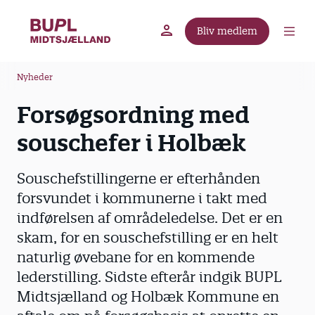
G
å
Bliv medlem
t
BUPL.dk
A-kassen
Lokal fagforening
i
B
l
Nyheder
r
h
Forsøgsordning med
ø
o
v
d
souschefer i Holbæk
e
k
d
r
Souschefstillingerne er efterhånden
i
u
n
forsvundet i kommunerne i takt med
m
d
indførelsen af områdeledelse. Det er en
m
h
skam, for en souschefstilling er en helt
o
e
naturlig øvebane for en kommende
l
lederstilling. Sidste efterår indgik BUPL
d
Midtsjælland og Holbæk Kommune en