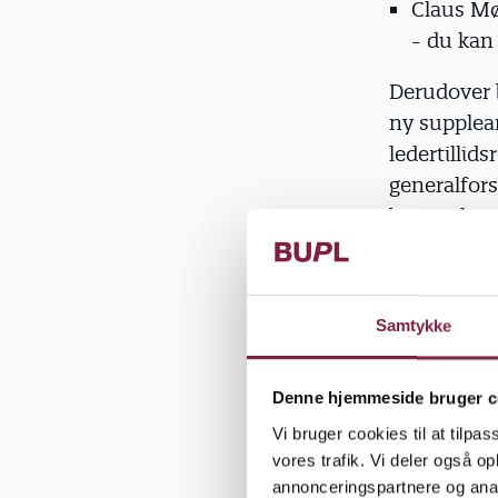
Claus Mø
- du kan
Derudover 
ny supplean
ledertillid
generalfor
bestyrelsen
Derudover b
herunder f
Samtykke
hovedbesty
siden
her
.
Denne hjemmeside bruger c
Vi bruger cookies til at tilpas
vores trafik. Vi deler også 
annonceringspartnere og anal