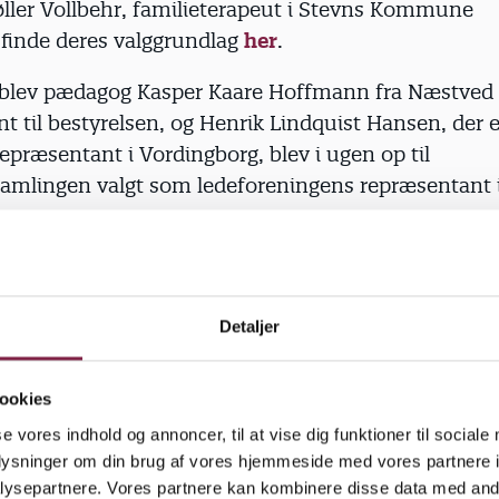
ller Vollbehr, familieterapeut i Stevns Kommune
 finde deres valggrundlag
her
.
blev pædagog Kasper Kaare Hoffmann fra Næstved 
t til bestyrelsen, og Henrik Lindquist Hansen, der e
srepræsentant i Vordingborg, blev i ugen op til
samlingen valgt som ledeforeningens repræsentant 
.
lev 16 genvalgt til bestyrelsen og de fagpolitiske po
ormand, næstformand, kasserer, faglige sekretærer
Detaljer
relsesmedlemmer. Alle bestyrelsesmedlemmerne k
ookies
se vores indhold og annoncer, til at vise dig funktioner til sociale
oplysninger om din brug af vores hjemmeside med vores partnere i
ysepartnere. Vores partnere kan kombinere disse data med andr