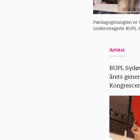
Pædagogmanglen er ik
understregede BUPL S
Artikel
BUPL Sydøs
årets gener
Kongrescen