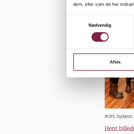
dem, eller som de har indsaml
S
Nødvendig
a
m
t
y
k
k
Afvis
e
v
a
l
g
BUPL Sydøsts 
Hent billed