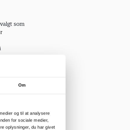
valgt som
r
i
ster,
 og
Om
an ses på
 medier og til at analysere
nden for sociale medier,
e oplysninger, du har givet