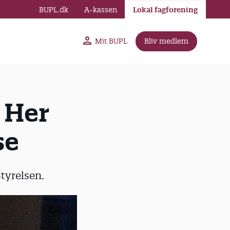
BUPL.dk
A-kassen
Lokal fagforening
Mit BUPL
Bliv medlem
 Her
se
styrelsen.