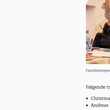
Familieterapeut
Følgende t
Christin
Andreas