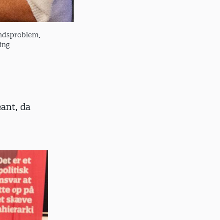
undsproblem,
ing
ant, da