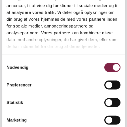
annoncer, til at vise dig funktioner til sociale medier og til
at analysere vores trafik. Vi deler også oplysninger om
Valg til fagpolitiske poster
din brug af vores hjemmeside med vores partnere inden
På generalforsamling er der valg til fagforeningens
for sociale medier, annonceringspartnere og
politiske ledelse og bestyrelse. Her kan alle
analysepartnere. Vores partnere kan kombinere disse
medlemmer af BUPL Sydøst stemme og stille op.
data med andre oplysninger, du har givet dem, eller som
de har indsamlet fra din brug af deres tjenester.
S
Nødvendig
a
m
t
Præferencer
y
k
k
Statistik
e
v
Marketing
a