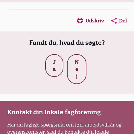
Opens in a new window
Opens in a new win
Opens in a
Udskriv
Del
Fandt du, hvad du søgte?
J
N
a
e
j
Kontakt din lokale fagforening
Har du faglige spørgsmål om løn, arbejdsvilkår og
overenskomster, skal du kontakte din lokale