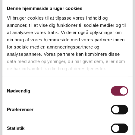
Denne hjemmeside bruger cookies
3 fokusområder
Vi bruger cookies til at tilpasse vores indhold og
BUPL Østjylland har lovet medlemmerne på
annoncer, til at vise dig funktioner til sociale medier og til
generalforsamlingen i oktober 2020, at den ville
at analysere vores trafik. Vi deler også oplysninger om
arbejde strategisk med disse 3 fokusområder:
din brug af vores hjemmeside med vores partnere inden
for sociale medier, annonceringspartnere og
Styrk faget og dømmekraften
analysepartnere. Vores partnere kan kombinere disse
Sæt aftryk på velfærdssamfundet
data med andre oplysninger, du har givet dem, eller som
Styrk pædagogernes uddannelse
de har indsamlet fra din brug af deres tjenester.
Du kan her dykke ned i korte videoberetninger, der
fortæller, hvad medlemmer og interessenter
S
konkret har fået ud af dette strategiske arbejde.
Nødvendig
a
m
Dyk ned i videoer om beretningen
t
Præferencer
y
k
Styrk faget og dømmekraften
k
Statistik