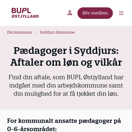
G
å
Bliv medlem
t
BUPL.dk
A-kassen
Lokal fagforening
i
B
l
Din kommune
Syddjurs Kommune
r
h
ø
o
Pædagoger i Syddjurs:
v
d
Aftaler om løn og vilkår
e
k
d
r
i
Find din aftale, som BUPL Østjylland har
u
n
indgået med din arbejdskommune samt
m
d
din mulighed for at få tjekket din løn.
m
h
o
e
l
d
For kommunalt ansatte pædagoger på
0-6-årsområdet: