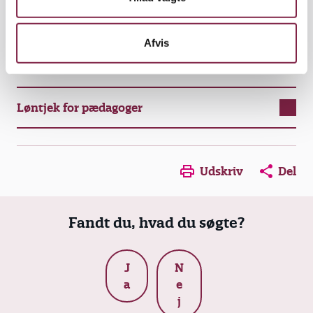
hean@bupl.dk
Afvis
Få tjekket din lønseddel
Løntjek for pædagoger
Opens in a new window
Opens in a new win
Opens in a
Udskriv
Del
Fandt du, hvad du søgte?
J
N
a
e
j