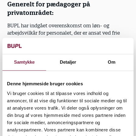
Generelt for pædagoger på
privatområdet:
BUPL har indgået overenskomst om løn- og
arbejdsvilkår for personalet, der er ansat ved frie
grundskoler. BUPL har også indgået
overenskomster med en eller flere private
organisationer for de ansatte på private
arbejdspladser.
Samtykke
Detaljer
Om
Gå på opdagelse i overenskomsterne for
privatansatte
Denne hjemmeside bruger cookies
Vi bruger cookies til at tilpasse vores indhold og
Kontaktperson for kommunalt ansatte
annoncer, til at vise dig funktioner til sociale medier og til
pædagoger
at analysere vores trafik. Vi deler også oplysninger om
din brug af vores hjemmeside med vores partnere inden
for sociale medier, annonceringspartnere og
analysepartnere. Vores partnere kan kombinere disse